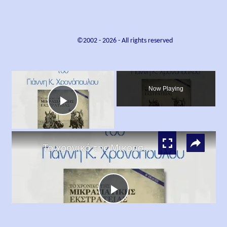
©2002 -
2026
- All rights reserved
×
Now Playing
Play
×
Video
Το χρονικό της Μικρασιατικής Εκστρατείας, Γιάννης Κ. Χρονόπουλος
Play