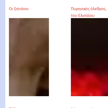
Οι ζητιάνοι
Πυρηνικός όλεθρος,
του Ελισαίου
Καπαδόπουλου