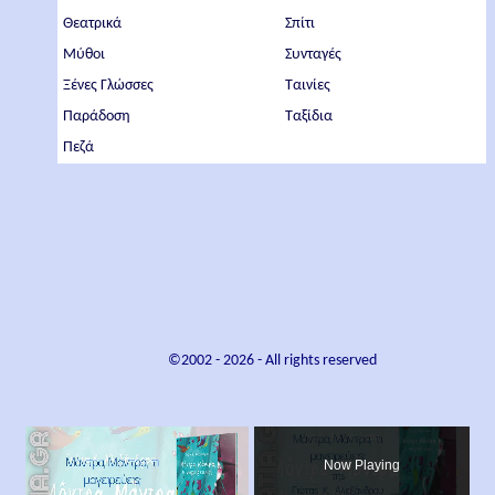
Θεατρικά
Σπίτι
Μύθοι
Συνταγές
Ξένες Γλώσσες
Ταινίες
Παράδοση
Ταξίδια
Πεζά
©2002 -
2026
- All rights reserved
×
Now Playing