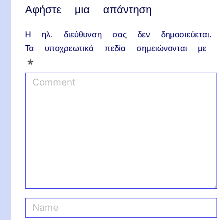
Αφήστε μια απάντηση
Η ηλ. διεύθυνση σας δεν δημοσιεύεται.
Τα υποχρεωτικά πεδία σημειώνονται με
*
C
o
m
m
e
n
t
N
a