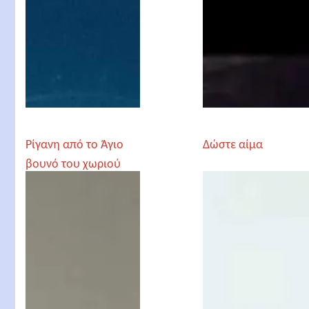
Ρίγανη από το Άγιο
Δώστε αίμα
βουνό του χωριού
μας