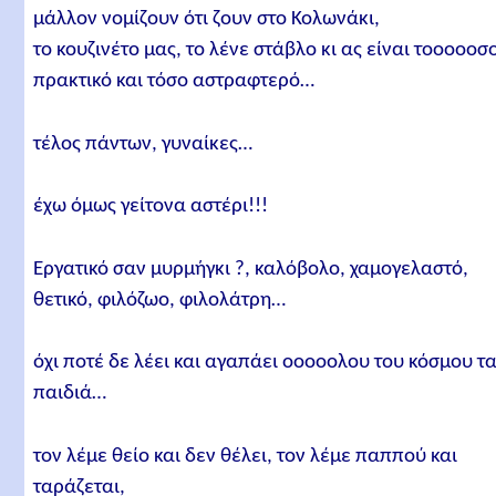
μάλλον νομίζουν ότι ζουν στο Κολωνάκι,
το κουζινέτο μας, το λένε στάβλο κι ας είναι τοοοοοσ
πρακτικό και τόσο αστραφτερό…
τέλος πάντων, γυναίκες…
έχω όμως γείτονα αστέρι!!!
Εργατικό σαν μυρμήγκι ?, καλόβολο, χαμογελαστό,
θετικό, φιλόζωο, φιλολάτρη…
όχι ποτέ δε λέει και αγαπάει οοοοολου του κόσμου τ
παιδιά…
τον λέμε θείο και δεν θέλει, τον λέμε παππού και
ταράζεται,