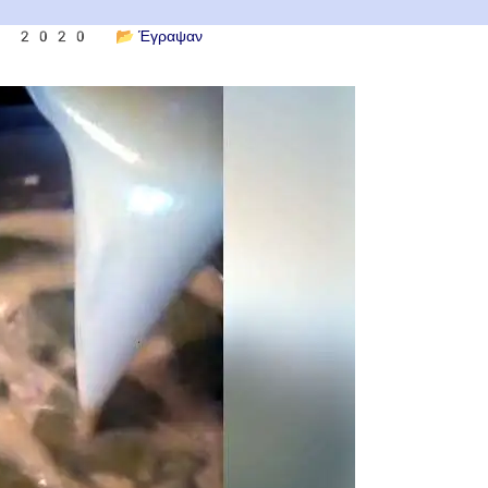
ου 2020
📂
Έγραψαν