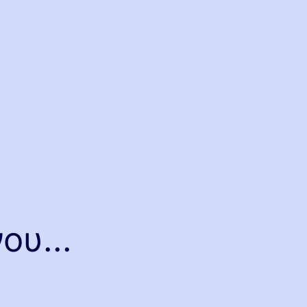
ου...