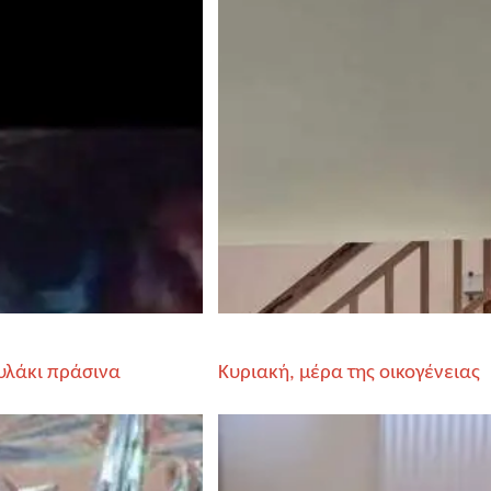
υλάκι πράσινα
Κυριακή, μέρα της οικογένειας