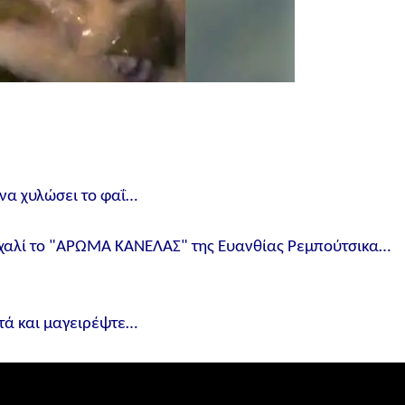
 να χυλώσει το φαΐ…
 χαλί το "ΑΡΩΜΑ ΚΑΝΕΛΑΣ" της Ευανθίας Ρεμπούτσικα…
ατά και μαγειρέψτε…