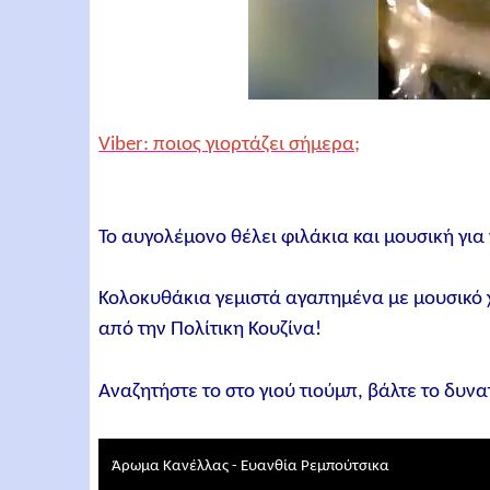
Viber: ποιος γιορτάζει σήμερα;
Το αυγολέμονο θέλει φιλάκια και μουσική για
Κολοκυθάκια γεμιστά αγαπημένα με μουσικό
από την Πολίτικη Κουζίνα!
Αναζητήστε το στο γιού τιούμπ, βάλτε το δυν
Άρωμα Κανέλλας - Ευανθία Ρεμπούτσικα