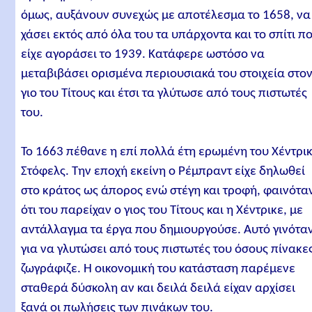
όμως, αυξάνουν συνεχώς με αποτέλεσμα το 1658, να
χάσει εκτός από όλα του τα υπάρχοντα και το σπίτι π
είχε αγοράσει το 1939. Κατάφερε ωστόσο να
μεταβιβάσει ορισμένα περιουσιακά του στοιχεία στο
γιο του Τίτους και έτσι τα γλύτωσε από τους πιστωτές
του.
Το 1663 πέθανε η επί πολλά έτη ερωμένη του Χέντρι
Στόφελς. Την εποχή εκείνη ο Ρέμπραντ είχε δηλωθεί
στο κράτος ως άπορος ενώ στέγη και τροφή, φαινότα
ότι του παρείχαν ο γιος του Τίτους και η Χέντρικε, με
αντάλλαγμα τα έργα που δημιουργούσε. Αυτό γινότα
για να γλυτώσει από τους πιστωτές του όσους πίνακε
ζωγράφιζε. Η οικονομική του κατάσταση παρέμενε
σταθερά δύσκολη αν και δειλά δειλά είχαν αρχίσει
ξανά οι πωλήσεις των πινάκων του.