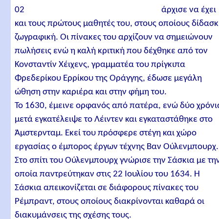
άρχισε να έχει
και τους πρώτους μαθητές του, στους οποίους δίδασ
ζωγραφική. Οι πίνακες του αρχίζουν να σημειώνουν
πωλήσεις ενώ η καλή κριτική που δέχθηκε από τον
Κονσταντίν Χέιχενς, γραμματέα του πρίγκιπα
Φρεδερίκου Ερρίκου της Οράγγης, έδωσε μεγάλη
ώθηση στην καριέρα και στην φήμη του.
Το 1630, έμεινε ορφανός από πατέρα, ενώ δύο χρόνι
μετά εγκατέλειψε το Λέιντεν και εγκαταστάθηκε στο
Άμστερνταμ. Εκεί του πρόσφερε στέγη και χώρο
εργασίας ο έμπορος έργων τέχνης Βαν Ούλενμπουρχ.
Στο σπίτι του Ούλενμπουρχ γνώρισε την Σάσκια με τη
οποία παντρεύτηκαν στις 22 Ιουλίου του 1634. Η
Σάσκια απεικονίζεται σε διάφορους πίνακες του
Ρέμπραντ, στους οποίους διακρίνονται καθαρά οι
διακυμάνσεις της σχέσης τους.