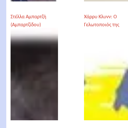
Στέλλα Αμπαρτζή
Χάρρυ Κλυνν: Ο
(Αμπαρτζίδου)
Γελωτοποιός της
Ρωμιοσύνης. Βασίλη
Τριανταφυλλίδης