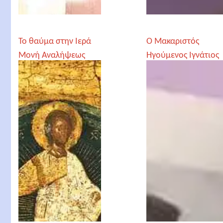
Το θαύμα στην Ιερά
Ο Μακαριστός
Μονή Αναλήψεως
Ηγούμενος Ιγνάτιος
Ράκσα - аббат
Игнатий Ракса