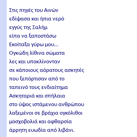
Στις πηγές του Αινών
εδίψασα και ήπια νερό
εγγύς της Σαλήμ
είπα να ξαποστάσω
Εκοίταξα γύρω μου…
Ογκώδη λίθινα σώματα
λες και υποκλίνονταν
σε κάποιους αόρατους ασκητές
που ξεπόρτισαν από το
ταπεινό τους ενδιαίτημα
Ασκηταριά και σπήλαια
στο ύψος ιστάμενου ανθρώπου
λαξεμένοι σε βράχια ογκόλιθοι
μοσχοβολιά και αφθαρσία
άρρητη ευωδία από λιβάνι.