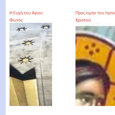
Η Ευχή του Αγίου
Προς τιμήν του Ιησο
Φωτός
Χριστού