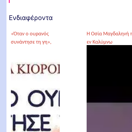
Ενδιαφέροντα
«Όταν ο ουρανός
Η Οσία Μαγδαληνή 
συνάντησε τη γη»,
εν Καλύμνω
Σοφία Κιόρογλου