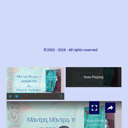
©2002 -
2026
- All rights reserved
×
Now Playing
×
Play
Unmute
Fullscreen
«Μάντρα, Μάντρα, τι μαγειρεύεις;», Γιώτα Κ. Αλεξάνδρου