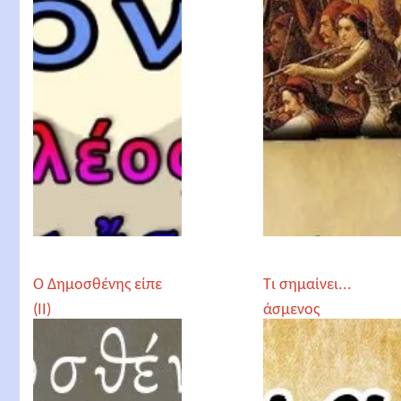
Ο Δημοσθένης είπε
Τι σημαίνει...
(II)
άσμενος