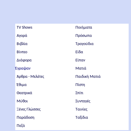
TV Shows
Ποιήματα
Αγορά
Πρόσωπα
Βιβλία
Τραγούδια
Βίντεο
Είδα
Διάφορα
Είπαν
Έγραψαν
Ματιά
Άρθρα - Μελέτες
Παιδική Ματιά
Έθιμα
Πίστη
Θεατρικά
Σπίτι
Μύθοι
Συνταγές
Ξένες Γλώσσες
Ταινίες
Παράδοση
Ταξίδια
Πεζά