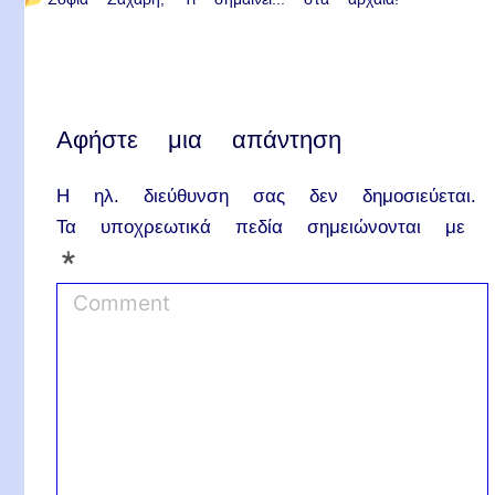
Αφήστε μια απάντηση
Η ηλ. διεύθυνση σας δεν δημοσιεύεται.
Τα υποχρεωτικά πεδία σημειώνονται με
*
C
o
m
m
e
n
t