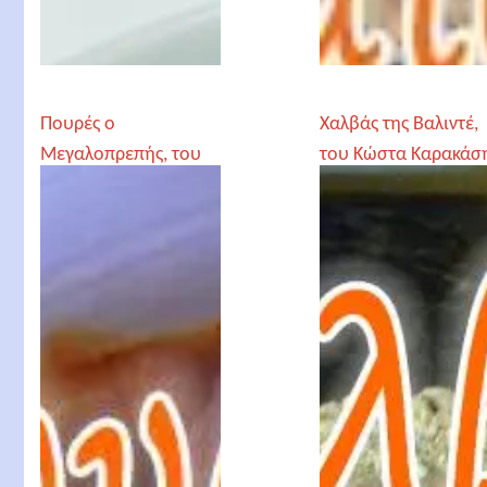
Πουρές ο
Χαλβάς της Βαλιντέ,
Μεγαλοπρεπής, του
του Κώστα Καρακάσ
Κώστα Καρακάση