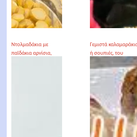
Ντολμαδάκια με
Γεμιστά καλαμαράκι
παϊδάκια αρνίσια,
ή σουπιές, του
του Κώστα Καρακάση
Κώστα Καρακάση