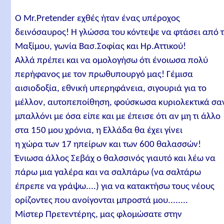
O Mr.Pretender εχθές ήταν ένας υπέροχος
δεινόσαυρος! Η γλώσσα του κόντεψε να φτάσει από 
Μαξίμου, γωνία Βασ.Σοφίας και Ηρ.Αττικού!
Αλλά πρέπει και να ομολογήσω ότι ένοιωσα πολύ
περήφανος με τον πρωθυπουργό μας! Γέμισα
αισιοδοξία, εθνική υπερηφάνεια, σιγουριά για το
μέλλον, αυτοπεποίθηση, φούσκωσα κυριολεκτικά σα
μπαλλόνι με όσα είπε και με έπεισε ότι αν μη τι άλλο
στα 150 μου χρόνια, η Ελλάδα θα έχει γίνει
η χώρα των 17 ηπείρων και των 600 θαλασσών!
Ένιωσα άλλος Σεβάχ ο θαλσσινός γιαυτό και λέω να
πάρω μια γαλέρα και να σαλπάρω (να σαλτάρω
έπρεπε να γράψω....) για να κατακτήσω τους νέους
ορίζοντες που ανοίγονται μπροστά μου........
Μίστερ Πρετεντέρης, μας φλομώσατε στην