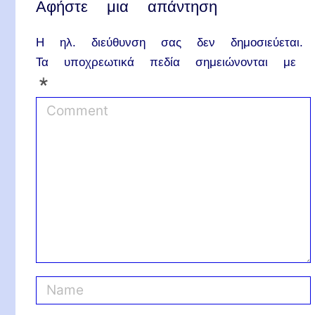
Αφήστε μια απάντηση
Η ηλ. διεύθυνση σας δεν δημοσιεύεται.
Τα υποχρεωτικά πεδία σημειώνονται με
*
C
o
m
m
e
n
t
N
a