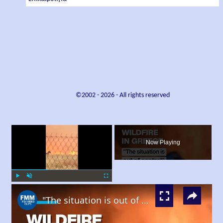
©2002 -
2026
- All rights reserved
×
Now Playing
×
Play
Unmute
Fullscreen
"The situation is out of control": Greek firefighters battle wildfire for fourth day