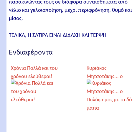
παρακινώντας τους σε διάφορα συναισθήματα από
γέλιο και γελοιοποίηση, μέχρι περιφρόνηση, θυμό κα
μίσος.
TEΛIKA, H ΣATIPA EINAI ΔIΔAXH KAI TEPΨH
Ενδιαφέροντα
Χρόνια Πολλά και του
Κυριάκος
χρόνου ελεύθεροι!
Μητσοτάκης... ο
Πολύφημος με τα
δύο μάτια