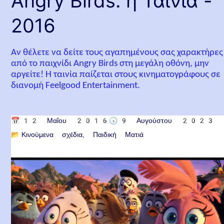
Angry Birds: η Ταινία -
2016
Αν θέλετε να δείτε τους αγαπημένους σας χαρακτήρες
από το παιχνίδι Angry Birds στη μεγάλη οθόνη, μην
αργείτε! Η ταινία παίζεται στους κινηματογράφους σε
διανομή Feelgood Entertainment.
📅
12 Μαΐου 2016
🕟
9 Αυγούστου 2023
📂
Κινούμενα σχέδια
Παιδική Ματιά