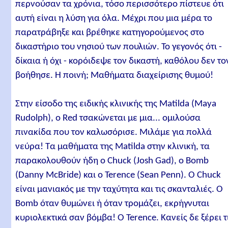
περνούσαν τα χρόνια, τόσο περισσότερο πίστευε ότι
αυτή είναι η λύση για όλα. Μέχρι που μια μέρα το
παρατράβηξε και βρέθηκε κατηγορούμενος στο
δικαστήριο του νησιού των πουλιών. Το γεγονός ότι -
δίκαια ή όχι - κορόιδεψε τον δικαστή, καθόλου δεν το
βοήθησε. Η ποινή; Μαθήματα διαχείρισης θυμού!
Στην είσοδο της ειδικής κλινικής της Matilda (Maya
Rudolph), ο Red τσακώνεται με μια... ομιλούσα
πινακίδα που τον καλωσόρισε. Μιλάμε για πολλά
νεύρα! Τα μαθήματα της Matilda στην κλινική, τα
παρακολουθούν ήδη ο Chuck (Josh Gad), ο Bomb
(Danny McBride) και ο Terence (Sean Penn). Ο Chuck
είναι μανιακός με την ταχύτητα και τις σκανταλιές. Ο
Bomb όταν θυμώνει ή όταν τρομάζει, εκρήγνυται
κυριολεκτικά σαν βόμβα! Ο Terence. Κανείς δε ξέρει τ