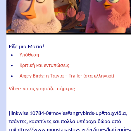
Ρίξε μια Ματιά!
Υπόθεση
Κριτική και εντυπώσεις
Angry Birds: η Ταινία – Trailer (στα ελληνικά)
Angry Birds: η Ταινία – Trailer (Greek subs)
Viber: ποιος γιορτάζει σήμερα;
Συντελεστές
Σενάριο
[linkwise 10784-0#movies#angrybirds-up#παιχνίδια,
Σκηνοθεσία
τσάντες, κασετίνες και πολλά υπέροχα δώρα από
Ηθοποιοί
το#https://www.moustakastoys.gr/gr/iroes/katigories