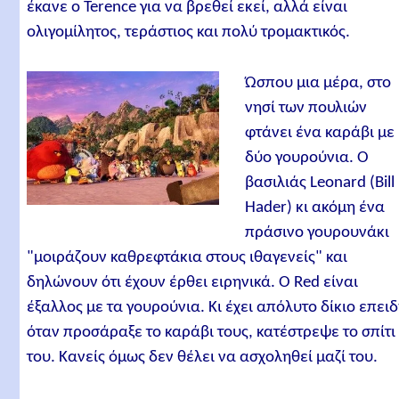
έκανε ο Terence για να βρεθεί εκεί, αλλά είναι
ολιγομίλητος, τεράστιος και πολύ τρομακτικός.
Ώσπου μια μέρα, στο
νησί των πουλιών
φτάνει ένα καράβι με
δύο γουρούνια. Ο
βασιλιάς Leonard (Bill
Hader) κι ακόμη ένα
πράσινο γουρουνάκι
"μοιράζουν καθρεφτάκια στους ιθαγενείς" και
δηλώνουν ότι έχουν έρθει ειρηνικά. Ο Red είναι
έξαλλος με τα γουρούνια. Κι έχει απόλυτο δίκιο επει
όταν προσάραξε το καράβι τους, κατέστρεψε το σπίτι
του. Κανείς όμως δεν θέλει να ασχοληθεί μαζί του.