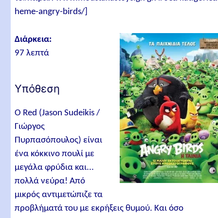
Παραγωγή και Διανομή
heme-angry-birds/]
Σχετικά άρθρα
Διάρκεια:
97 λεπτά
Υπόθεση
Ο Red (Jason Sudeikis /
Γιώργος
Πυρπασόπουλος) είναι
ένα κόκκινο πουλί με
μεγάλα φρύδια και...
πολλά νεύρα! Από
μικρός αντιμετώπιζε τα
προβλήματά του με εκρήξεις θυμού. Και όσο