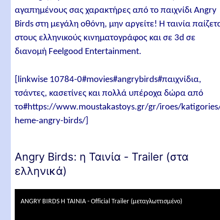
αγαπημένους σας χαρακτήρες από το παιχνίδι Angry
Birds στη μεγάλη οθόνη, μην αργείτε! Η ταινία παίζετ
στους ελληνικούς κινηματογράφος και σε 3d σε
διανομή Feelgood Entertainment.
[linkwise 10784-0#movies#angrybirds#παιχνίδια,
τσάντες, κασετίνες και πολλά υπέροχα δώρα από
το#https://www.moustakastoys.gr/gr/iroes/katigories
heme-angry-birds/]
Angry Birds: η Ταινία - Trailer (στα
ελληνικά)
ANGRY BIRDS Η ΤΑΙΝΙΑ - Official Trailer (μεταγλωττισμένο)