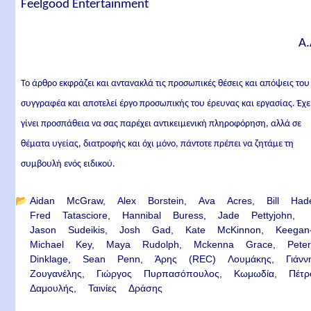
Feelgood Entertainment
Α.
Το άρθρο εκφράζει και αντανακλά τις προσωπικές θέσεις και απόψεις του
συγγραφέα και αποτελεί έργο προσωπικής του έρευνας και εργασίας. Έχε
γίνει προσπάθεια να σας παρέχει αντικειμενική πληροφόρηση, αλλά σε
θέματα υγείας, διατροφής και όχι μόνο, πάντοτε πρέπει να ζητάμε τη
συμβουλή ενός ειδικού.
📂
Aidan McGraw
Alex Borstein
Ava Acres
Bill Had
Fred Tatasciore
Hannibal Buress
Jade Pettyjohn
Jason Sudeikis
Josh Gad
Kate McKinnon
Keegan
Michael Key
Maya Rudolph
Mckenna Grace
Pete
Dinklage
Sean Penn
Άρης (REC) Λουμάκης
Γιάνν
Ζουγανέλης
Γιώργος Πυρπασόπουλος
Κωμωδία
Πέτρ
Δαμουλής
Ταινίες Δράσης