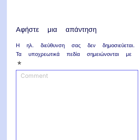
Αφήστε μια απάντηση
Η ηλ. διεύθυνση σας δεν δημοσιεύεται.
Τα υποχρεωτικά πεδία σημειώνονται με
*
C
o
m
m
e
n
t