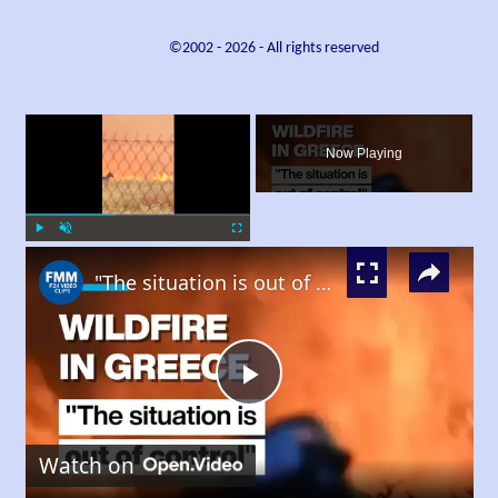
©2002 -
2026
- All rights reserved
×
Now Playing
×
Play
Unmute
Fullscreen
"The situation is out of control": Greek firefighters battle wildfire for fourth day
Play
Watch on
Video