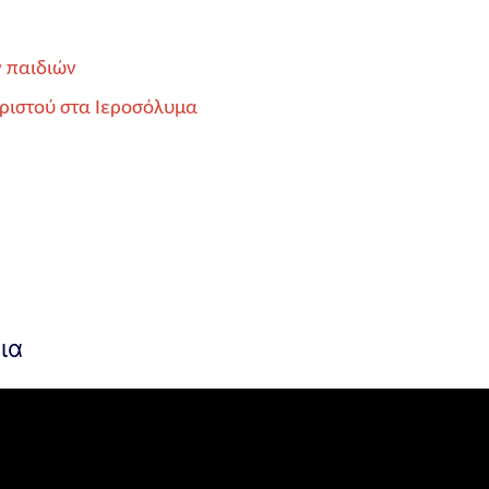
ν παιδιών
Χριστού στα Ιεροσόλυμα
ια