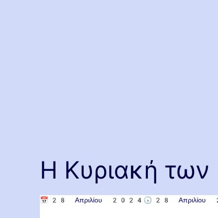
Η Κυριακή των 
📅
28 Απριλίου 2024
🕟
28 Απριλίο