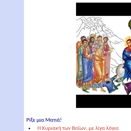
Ρίξε μια Ματιά!
Η Κυριακή των Βαΐων, με λίγα λόγια