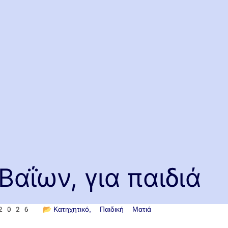
Βαΐων, για παιδιά
υ 2026
📂
Κατηχητικό
Παιδική Ματιά