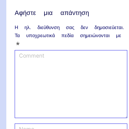
Αφήστε μια απάντηση
Η ηλ. διεύθυνση σας δεν δημοσιεύεται.
Τα υποχρεωτικά πεδία σημειώνονται με
*
C
o
m
m
e
n
t
N