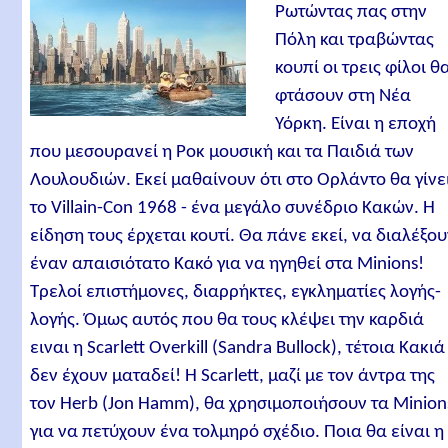
Ρωτώντας πας στην
Πόλη και τραβώντας
κουπί οι τρεις φίλοι θ
φτάσουν στη Νέα
Υόρκη. Είναι η εποχή
που μεσουρανεί η Ροκ μουσική και τα Παιδιά των
Λουλουδιών. Εκεί μαθαίνουν ότι στο Ορλάντο θα γίνε
το Villain-Con 1968 - ένα μεγάλο συνέδριο Κακών. Η
είδηση τους έρχεται κουτί. Θα πάνε εκεί, να διαλέξο
έναν απαισιότατο Κακό για να ηγηθεί στα Minions!
Τρελοί επιστήμονες, διαρρήκτες, εγκληματίες λογής-
λογής. Όμως αυτός που θα τους κλέψει την καρδιά
ειναι η Scarlett Overkill (Sandra Bullock), τέτοια Κακιά
δεν έχουν ματαδεί! Η Scarlett, μαζί με τον άντρα της
τον Herb (Jon Hamm), θα χρησιμοποιήσουν τα Minion
για να πετύχουν ένα τολμηρό σχέδιο. Ποια θα είναι η