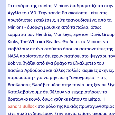
Το σενάριο της ταινίας Minions διαδραματίζεται στην
Αγγλία του '60. Στην ταινία θα ακούσετε - είτε στις
πρωτότυπες εκτελέσεις, είτε τραγουδισμένα από τα
Minions - όμορφη μουσική από τα παλιά, όπως
κομμάτια των Hendrix, Monkeys, Spencer Davis Group
Kinks, The Who και Beatles. Θα δείτε τα Minions να
εισβάλουν σε ένα στούντιο όπου οι αστροναύτες της
NASA παρίσταναν ότι έχουν πατήσει στο Φεγγάρι, το
Bob να βγάζει από ένα βράχο το Εξκάλιμπερ του
Βασιλιά Αρθούρου και άλλες πολλές κωμικές σκηνές.
παρουσίαση - για να μην πω η "αγιογραφία" - της
Βασίλισσας Ελισάβετ μέσα στην ταινία μας ξένισε λίγ
Καταλαβαίνουμε ότι θέλουν να ευχαριστήσουν το
βρετανικό κοινό, όμως χάθηκε κάπου το μέτρο. Η
Sandra Bullock
στο ρόλο της Κακιάς πρωταγωνίστριας
είχε πολύ ενδιαφέρον. Στην ταινία επίσης ακούμε το