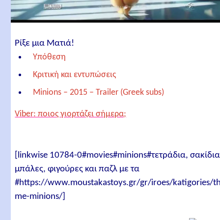
Ρίξε μια Ματιά!
Υπόθεση
Κριτική και εντυπώσεις
Minions – 2015 – Trailer (Greek subs)
Minions – 2015 – Trailer (μεταγλωττισμένο στα
Viber: ποιος γιορτάζει σήμερα;
ελληνικά)
Συντελεστές
Σενάριο
[linkwise 10784-0#movies#minions#τετράδια, σακίδια
μπάλες, φιγούρες και παζλ με τα
Σκηνοθεσία
#https://www.moustakastoys.gr/gr/iroes/katigories/t
Ηθοποιοί
me-minions/]
Παραγωγή και Διανομή