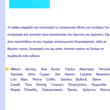
Το άρθρο εκφράζει και αντανακλά τις προσωπικές θέσεις και απόψεις του
συγγραφέα και αποτελεί έργο προσωπικής του έρευνας και εργασίας. Έχε
γίνει προσπάθεια να σας παρέχει αντικειμενική πληροφόρηση, αλλά σε
θέματα υγείας, διατροφής και όχι μόνο, πάντοτε πρέπει να ζητάμε τη
συμβουλή ενός ειδικού.
📂
Allison Janney
Ava Acres
Carlos Alazraqui
Hiroyu
Sanada
John Cygan
Jon Hamm
Laraine Newman
Lori Alan
Pierre Coffin
Sandra Bullock
Steve
Carell
Tara Strong
Γιώργος Πετρόχειλος
Κωμωδία
Μαρία Πλακίδη
Οικογενειακές Ταινίες
Χρήστος Θάνο