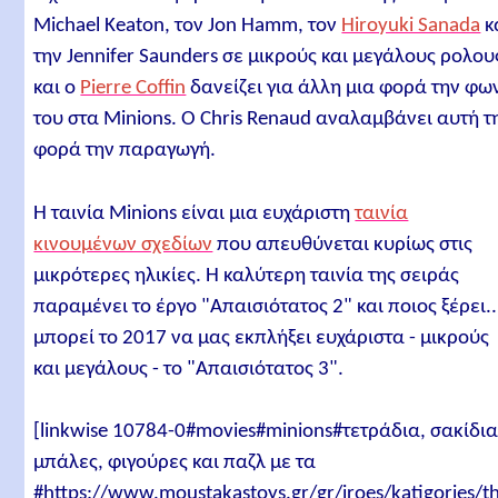
Michael Keaton, τον Jon Hamm, τον
Hiroyuki Sanada
κ
την Jennifer Saunders σε μικρούς και μεγάλους ρολου
και o
Pierre Coffin
δανείζει για άλλη μια φορά την φω
του στα Minions. Ο Chris Renaud αναλαμβάνει αυτή τ
φορά την παραγωγή.
Η ταινία Minions είναι μια ευχάριστη
ταινία
κινουμένων σχεδίων
που απευθύνεται κυρίως στις
μικρότερες ηλικίες. Η καλύτερη ταινία της σειράς
παραμένει το έργο "Απαισιότατος 2" και ποιος ξέρει..
μπορεί το 2017 να μας εκπλήξει ευχάριστα - μικρούς
και μεγάλους - το "Απαισιότατος 3".
[linkwise 10784-0#movies#minions#τετράδια, σακίδια
μπάλες, φιγούρες και παζλ με τα
#https://www.moustakastoys.gr/gr/iroes/katigories/t