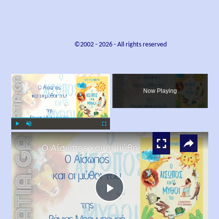
©2002 -
2026
- All rights reserved
×
Now Playing
×
Play
Unmute
Fullscreen
Ο Αίσωπος και οι μύθοι του, της Ράνιας Μπουμπουρή
Play