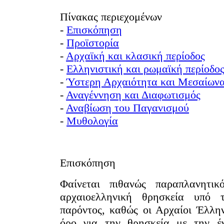
Πίνακας περιεχομένων
-
Επισκόπηση
-
Προϊστορί
-
Αρχαϊκή και κλασική περίοδος
-
Ελληνιστική και ρωμαϊκή περίοδο
-
Ύστερη Αρχαιότητα και Μεσαίων
-
Αναγέννηση και Διαφωτισμός
-
Αναβίωση του Παγανισμού
-
Μυθολογί
Επισκόπηση
Φαίνεται πιθανώς παραπλανητι
ρχαιοελληνική θρησκεία υπό 
παρόντος, καθώς οι Αρχαίοι Έλλην
όρο για την θρησκεία με την έν