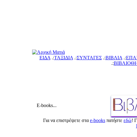
ΕΙΔΑ
.:
ΤΑΞΙΔΙΑ
.:
ΣΥΝΤΑΓΕΣ
.:
ΙΒΛΙΑ
.:
ΕΠΑ
.:
ΙΒΛΙΟΘ
E-books...
Για να επιστρέψετε στ
e-books
πατήστε
εδώ
! 