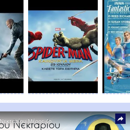
 Νεκταρίου Μέρος 4ο