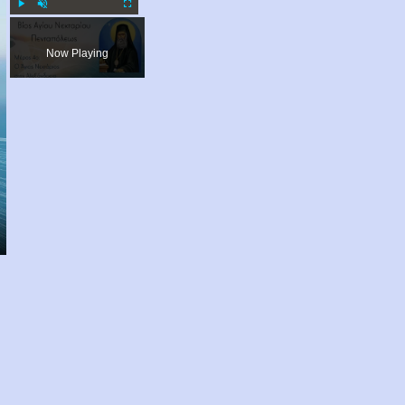
Play
Unmute
Fullscreen
Now Playing