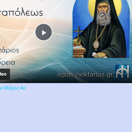
Play
Video
ου Μέρος 4ο