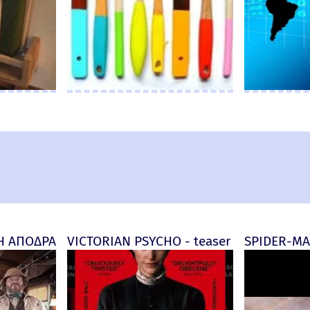
nd New Day) Wall Review
 ΑΠΟΔΡΑΣΗ (Jumanji: Open World) - official (μεταγλ)
VICTORIAN PSYCHO - teaser
SPIDER-MAN