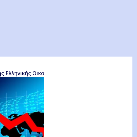
ητα
ς Ελληνικής Οικονομίας - Ροσέτος Φακιολάς, Ομότι