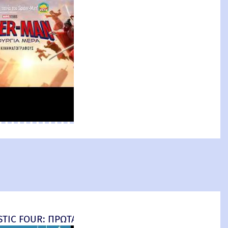
an: Brand New Day) New Threat
TIC FOUR: ΠΡΩΤΑ ΒΗΜΑΤΑ - final