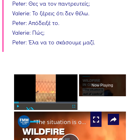
Peter: Θες να τον παντρευτείς;
Valerie: Το ξέρεις ότι δεν θέλω.
Peter: Απόδειξέ το.
Valerie: Πώς;
Peter: Έλα να το σκάσουμε μαζί.
×
Now Playing
Unmute
×
Play
Fullscreen
"The situation is out of control": Greek firefighters battle wildfire for fourth day