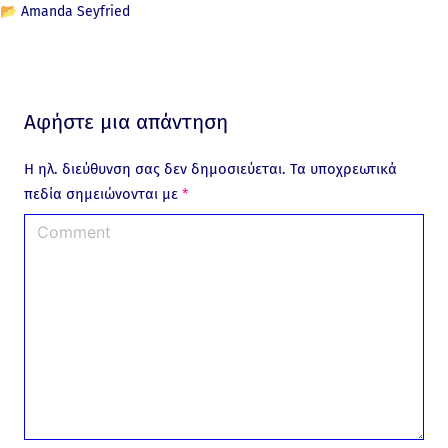
📂
Amanda Seyfried
Αφήστε μια απάντηση
Η ηλ. διεύθυνση σας δεν δημοσιεύεται.
Τα υποχρεωτικά
πεδία σημειώνονται με
*
C
o
m
m
e
n
t