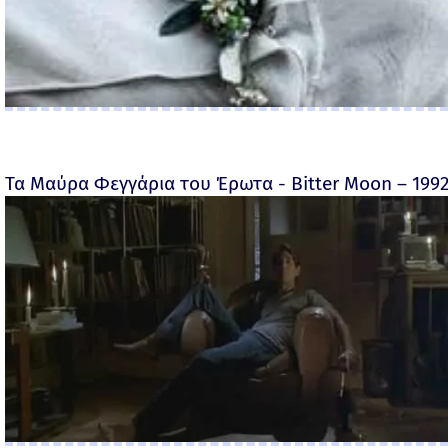
Τα Μαύρα Φεγγάρια του Έρωτα - Bitter Moon – 199