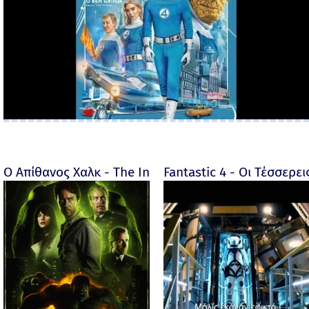
Ο Απίθανος Χαλκ - The Incredible Hulk - 2008
Fantastic 4 - Οι Τέσσερει