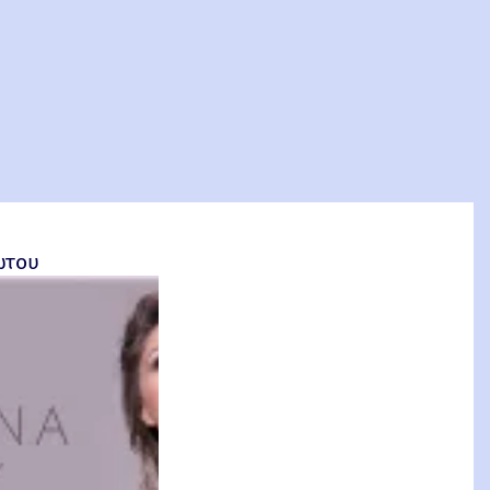
σέτος Φακιολάς, Ομότιμος Καθηγητής ΕΜΠ
ώτου