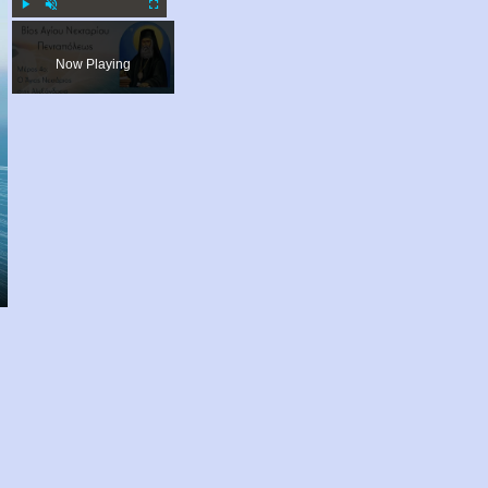
Play
Unmute
Fullscreen
Now Playing