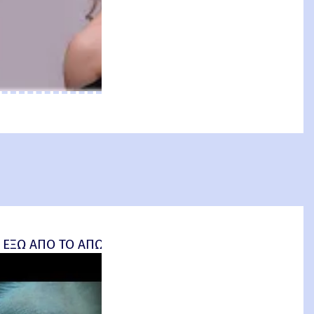
an: Brand New Day) Review
 ΕΞΩ ΑΠΟ ΤΟ ΑΠΩΤΕΡΟ (Insidious: Out of the Further) 