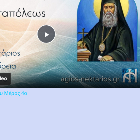
Play
Video
ου Μέρος 4ο