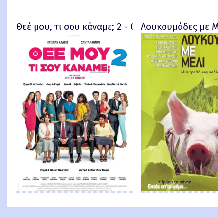
Θεέ μου, τι σου κάναμε; 2 - Qu'est-ce qu'on a enc
Λουκουμάδες με Μ