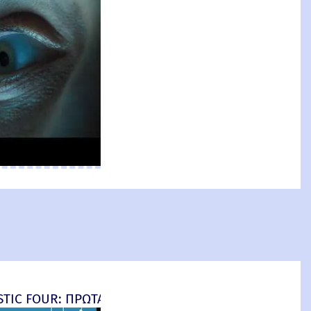
an: Brand New Day) New Threat
TIC FOUR: ΠΡΩΤΑ ΒΗΜΑΤΑ - final