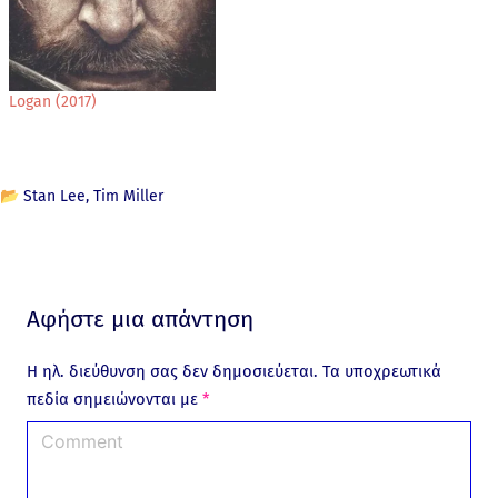
Logan (2017)
📂
Stan Lee
Tim Miller
Αφήστε μια απάντηση
Η ηλ. διεύθυνση σας δεν δημοσιεύεται.
Τα υποχρεωτικά
πεδία σημειώνονται με
*
C
o
m