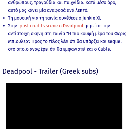
ανθρώπους, τραγούδια και παιχνίδια. Κατά μέσο όρο,
αυτό μας κάνει μία αναφορά ανά λεπτό.
Τη μουσική για τη ταινία συνέθεσε ο Junkie XL
Στην
post credits scene ο Deadpool
μιμείται την
αντίστοιχη σκηνή στη ταινία "Η πιο κουφή μέρα του Φερις
Μπιουλερ". Προς το τέλος λέει ότι θα υπάρξει και sequel
στο οποίο αναφέρει ότι θα εμφανιστεί και ο Cable.
Deadpool - Trailer (Greek subs)