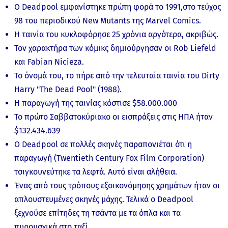
Ο Deadpool εμφανίστηκε πρώτη φορά το 1991,στο τεύχος
98 του περιοδικού New Mutants της Marvel Comics.
Η ταινία του κυκλοφόρησε 25 χρόνια αργότερα, ακριβώς.
Τον χαρακτήρα των κόμικς δημιούργησαν οι Rob Liefeld
και Fabian Nicieza.
Το όνομά του, το πήρε από την τελευταία ταινία του Dirty
Harry "The Dead Pool" (1988).
Η παραγωγή της ταινίας κόστισε $58.000.000
Το πρώτο Σαββατοκύριακο οι εισπράξεις στις ΗΠΑ ήταν
$132.434.639
Ο Deadpool σε πολλές σκηνές παραπονιέται ότι η
παραγωγή (Twentieth Century Fox Film Corporation)
τσιγκουνεύτηκε τα λεφτά. Αυτό είναι αλήθεια.
Ένας από τους τρόπους εξοικονόμησης χρημάτων ήταν οι
απλουστευμένες σκηνές μάχης. Τελικά ο Deadpool
ξεχνούσε επίτηδες τη τσάντα με τα όπλα και τα
πυρομαχικά στο ταξί.