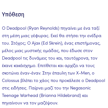
Υπόθεση
Ο Deadpool (Ryan Reynolds) πηγαίνει με ένα ταξί
στη μέση μιας γέφυρας. Εκεί θα στήσει την ενέδρα
του. Στόχος; Ο Ajax (Ed Skrein), ένας επιστήμονας,
μέλος μιας μυστικής ομάδας, που έδωσε στον
Deadpool τις δυνάμεις του και, ταυτόχρονα, τον
έκανε κακάσχημο. Επιτίθεται και αρχίζει να τους
σκοτώνει έναν-έναν. Στην έπαυλη των X-Men, ο
Colossus βλέπει το χάος που προκάλεσε ο Deadpool
στις ειδήσεις. Παίρνει μαζί του την Negasonic
Teenage Warhead (Brianna Hildebrand) και
πηγαίνουν να τον μαζέψουν.