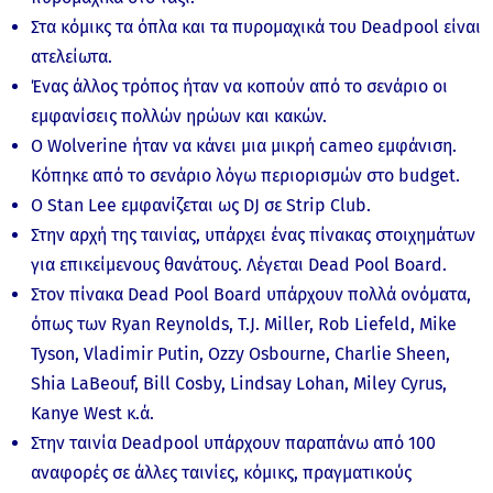
Στα κόμικς τα όπλα και τα πυρομαχικά του Deadpool είναι
ατελείωτα.
Ένας άλλος τρόπος ήταν να κοπούν από το σενάριο οι
εμφανίσεις πολλών ηρώων και κακών.
Ο Wolverine ήταν να κάνει μια μικρή cameo εμφάνιση.
Κόπηκε από το σενάριο λόγω περιορισμών στο budget.
Ο Stan Lee εμφανίζεται ως DJ σε Strip Club.
Στην αρχή της ταινίας, υπάρχει ένας πίνακας στοιχημάτων
για επικείμενους θανάτους. Λέγεται Dead Pool Board.
Στον πίνακα Dead Pool Board υπάρχουν πολλά ονόματα,
όπως των Ryan Reynolds, T.J. Miller, Rob Liefeld, Mike
Tyson, Vladimir Putin, Ozzy Osbourne, Charlie Sheen,
Shia LaBeouf, Bill Cosby, Lindsay Lohan, Miley Cyrus,
Kanye West κ.ά.
Στην ταινία Deadpool υπάρχουν παραπάνω από 100
αναφορές σε άλλες ταινίες, κόμικς, πραγματικούς