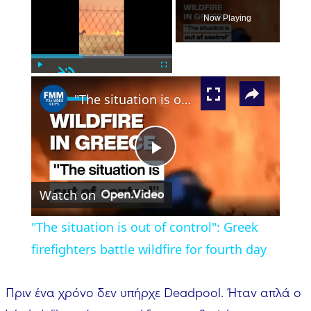
Now Playing
Unmute
×
Play
Fullscreen
"The situation is out of control": Greek firefighters battle wildfire for fourth day
Play
Watch on
Video
"The situation is out of control": Greek
firefighters battle wildfire for fourth day
Πριν ένα χρόνο δεν υπήρχε Deadpool. Ήταν απλά ο