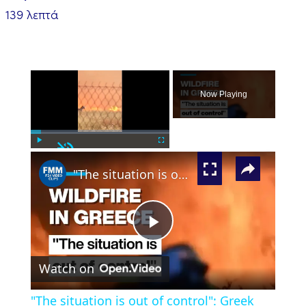
139 λεπτά
×
Now Playing
Unmute
×
Play
Fullscreen
"The situation is out of control": Greek firefighters battle wildfire for fourth day
Play
Watch on
Video
"The situation is out of control": Greek