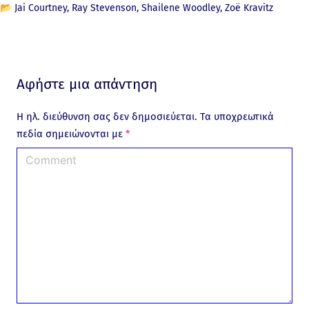
📂
Jai Courtney
Ray Stevenson
Shailene Woodley
Zoë Kravitz
Αφήστε μια απάντηση
Η ηλ. διεύθυνση σας δεν δημοσιεύεται.
Τα υποχρεωτικά
πεδία σημειώνονται με
*
C
o
m
m
e
n
t