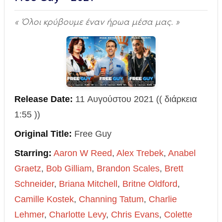
« Όλοι κρύβουμε έναν ήρωα μέσα μας. »
Release Date:
11 Αυγούστου 2021 (( διάρκεια
1:55 ))
Original Title:
Free Guy
Starring:
Aaron W Reed
,
Alex Trebek
,
Anabel
Graetz
,
Bob Gilliam
,
Brandon Scales
,
Brett
Schneider
,
Briana Mitchell
,
Britne Oldford
,
Camille Kostek
,
Channing Tatum
,
Charlie
Lehmer
,
Charlotte Levy
,
Chris Evans
,
Colette