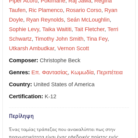
Piper Acord
,
Pokimane
,
Raj Jawa
,
Regina
Taufen
,
Ric Plamenco
,
Rosario Corso
,
Ryan
Doyle
,
Ryan Reynolds
,
Seán McLoughlin
,
Sophie Levy
,
Taika Waititi
,
Tait Fletcher
,
Terri
Schwartz
,
Timothy John Smith
,
Tina Fey
,
Utkarsh Ambudkar
,
Vernon Scott
Composer:
Christophe Beck
Genres:
Επ. Φαντασίας
,
Κωμωδία
,
Περιπέτεια
Country:
United States of America
Certification:
Κ-12
Περίληψη
Ένας ταμίας τράπεζας που ανακαλύπτει πως στην
πραγματικότητα είναι ένας εφεδρικός παίκτης ενός