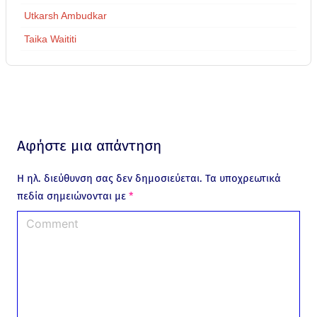
Utkarsh Ambudkar
Taika Waititi
Αφήστε μια απάντηση
Η ηλ. διεύθυνση σας δεν δημοσιεύεται.
Τα υποχρεωτικά
πεδία σημειώνονται με
*
C
o
m
m
e
n