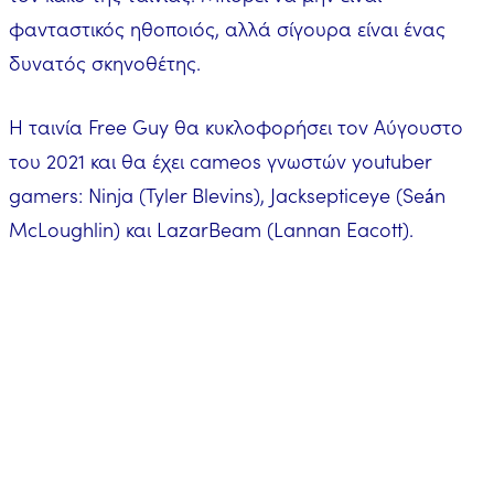
φανταστικός ηθοποιός, αλλά σίγουρα είναι ένας
δυνατός σκηνοθέτης.
Η ταινία Free Guy θα κυκλοφορήσει τον Αύγουστο
του 2021 και θα έχει cameos γνωστών youtuber
gamers: Ninja (Tyler Blevins), Jacksepticeye (Seán
McLoughlin) και LazarBeam (Lannan Eacott).