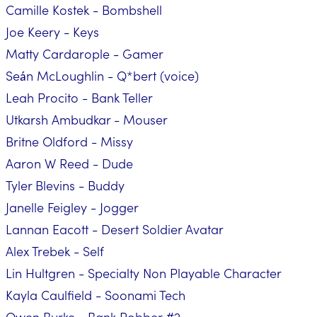
Camille Kostek - Bombshell
Joe Keery - Keys
Matty Cardarople - Gamer
Seán McLoughlin - Q*bert (voice)
Leah Procito - Bank Teller
Utkarsh Ambudkar - Mouser
Britne Oldford - Missy
Aaron W Reed - Dude
Tyler Blevins - Buddy
Janelle Feigley - Jogger
Lannan Eacott - Desert Soldier Avatar
Alex Trebek - Self
Lin Hultgren - Specialty Non Playable Character
Kayla Caulfield - Soonami Tech
Owen Burke - Bank Robber #2