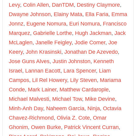
Levy
,
Colin Allen
,
DanTDM
,
Destiny Claymore
,
Dwayne Johnson
,
Elainy Mata
,
Ella Faria
,
Emma
Jonnz
,
Eugene Nomura
,
Euri Nomura
,
Francisco
Marquez
,
Gabrielle Lorthe
,
Hugh Jackman
,
Jack
McLaglen
,
Janelle Feigley
,
Jodie Comer
,
Joe
Keery
,
John Krasinski
,
Jonathan De Azevedo
,
Jose Guns Alves
,
Justin Johnston
,
Kenneth
Israel
,
Lannan Eacott
,
Lara Spencer
,
Liam
Campos
,
Lil Rel Howery
,
Lily Steven
,
Mariama
Conde
,
Mark Lainer
,
Matthew Cardarople
,
Michael Malvesti
,
Michael Tow
,
Mike Devine
,
Minh-Anh Day
,
Naheem Garcia
,
Ninja
,
Octavia
Chavez-Richmond
,
Olivia Z. Cote
,
Omar
Ghonim
,
Owen Burke
,
Patrick Vincent Curran
,