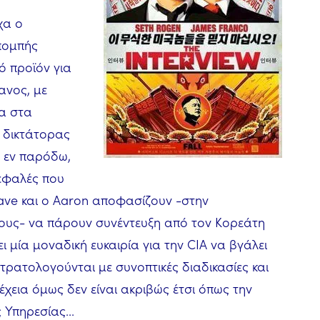
χα ο
πομπής
κό προϊόν για
ανος, με
α στα
ο δικτάτορας
ω εν παρόδω,
κεφαλές που
ave και ο Aaron αποφασίζουν -στην
ους- να πάρουν συνέντευξη από τον Κορεάτη
ει μία μοναδική ευκαιρία για την CIA να βγάλει
τρατολογούνται με συνοπτικές διαδικασίες και
χεια όμως δεν είναι ακριβώς έτσι όπως την
 Υπηρεσίας...