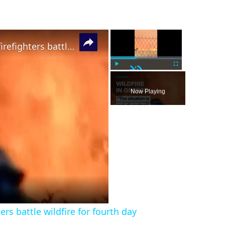
×
×
"The situation is out of control": Greek firefighters battle wildfire for fourth day
Unmute
Play
Fullscreen
Now Playing
ters battle wildfire for fourth day