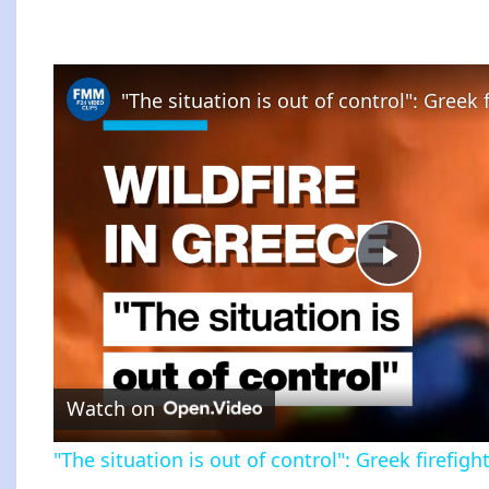
Play
Video
Watch on
"The situation is out of control": Greek firefigh