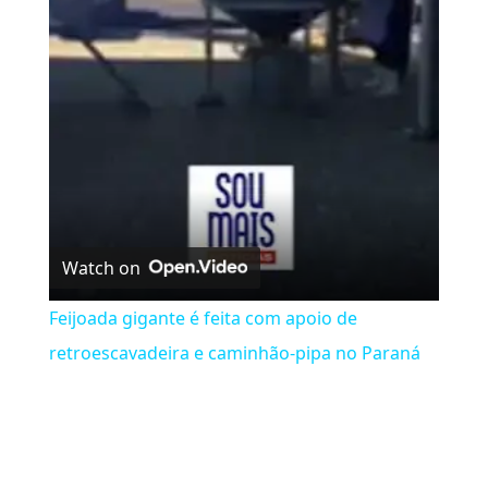
Video
Watch on
Feijoada gigante é feita com apoio de
retroescavadeira e caminhão-pipa no Paraná