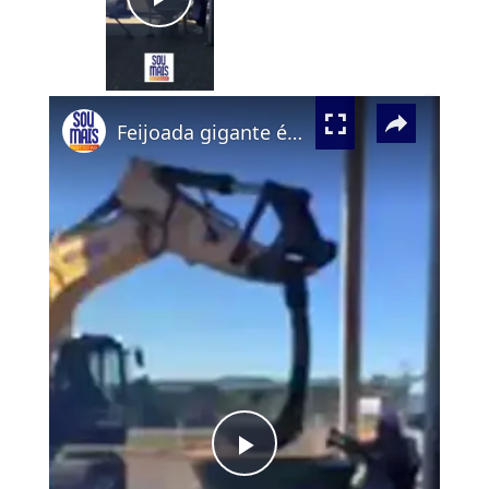
Play
Video
×
Feijoada gigante é feita com apoio de retroescavadeira e caminhão-pipa no Paraná
Play