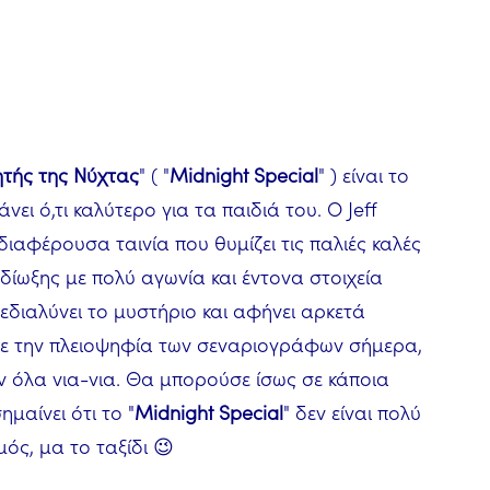
ητής της Νύχτας
" ( "
Midnight Special
" ) είναι το
ει ό,τι καλύτερο για τα παιδιά του. Ο Jeff
διαφέρουσα ταινία που θυμίζει τις παλιές καλές
ταδίωξης με πολύ αγωνία και έντονα στοιχεία
ξεδιαλύνει το μυστήριο και αφήνει αρκετά
με την πλειοψηφία των σεναριογράφων σήμερα,
ν όλα νια-νια. Θα μπορούσε ίσως σε κάποια
μαίνει ότι το "
Midnight Special
" δεν είναι πολύ
μός, μα το ταξίδι 😉