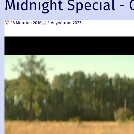
Midnight Special - 
📅
16 Μαρτίου 2016
🕟
4 Αυγούστου 2023