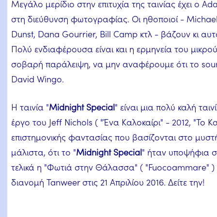
Μεγάλο μερίδιο στην επιτυχία της ταινίας έχει ο Ad
στη διεύθυνση φωτογραφίας. Οι ηθοποιοί - Michael 
Dunst, Dana Gourrier, Bill Camp κτλ - βάζουν κι αυτ
Πολύ ενδιαφέρουσα είναι και η ερμηνεία του μικρο
σοβαρή παράλειψη, να μην αναφέρουμε ότι το soun
David Wingo.
Η ταινία "
Midnight Special
" είναι μια πολύ καλή ταιν
έργο του Jeff Nichols ( "Ένα Καλοκαίρι" - 2012, "Το Κ
επιστημονικής φαντασίας που βασίζονται στο μυστήρ
μάλιστα, ότι το "
Midnight Special
" ήταν υποψήφια σ
τελικά η "Φωτιά στην Θάλασσα" ( "Fuocoammare" ) 
διανομή Tanweer στις 21 Απριλίου 2016. Δείτε την!