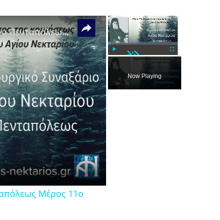
×
×
Λειτουργικό Συναξάριο Αγίου Νεκταρίου Πενταπόλεως Μέρος 11ο
Unmute
Play
Fullscreen
Now Playing
ταπόλεως Μέρος 11ο