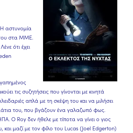
 Η αστυνομία
 του στα ΜΜΕ.
Λένε ότι έχει
aeden
αγαπημένος
ύει τις συζητήσεις που γίνονται με κινητά
κλειδαριές απλά με τη σκέψη του και να μιλήσει
 μάτια του, που βγάζουν ένα γαλαζωπό φως.
Α. Ο Roy δεν ήθελε με τίποτα να γίνει ο γιος
 και μαζί με τον φίλο του Lucas (Joel Edgerton)