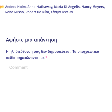
📂
Anders Holm
Anne Hathaway
Maria Di Angelis
Nancy Meyers
Rene Russo
Robert De Niro
Χάσμα Γενεών
Αφήστε μια απάντηση
Η ηλ. διεύθυνση σας δεν δημοσιεύεται.
Τα υποχρεωτικά
πεδία σημειώνονται με
*
C
o
m
m
e
n
t