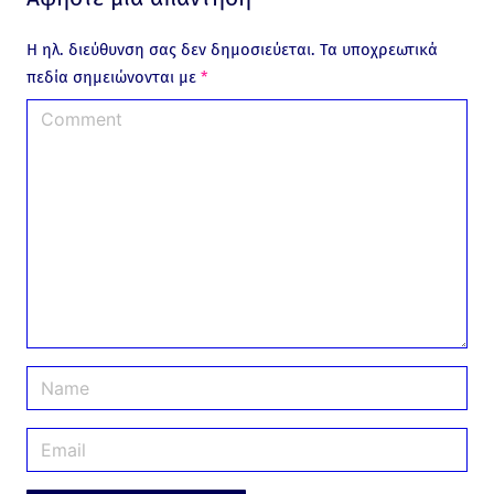
Η ηλ. διεύθυνση σας δεν δημοσιεύεται.
Τα υποχρεωτικά
πεδία σημειώνονται με
*
C
o
m
m
e
n
t
N
a
m
E
e
m
*