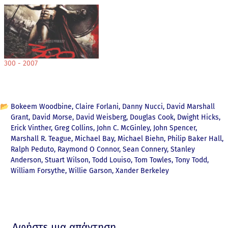
300 - 2007
📂
Bokeem Woodbine
Claire Forlani
Danny Nucci
David Marshall
Grant
David Morse
David Weisberg
Douglas Cook
Dwight Hicks
Erick Vinther
Greg Collins
John C. McGinley
John Spencer
Marshall R. Teague
Michael Bay
Michael Biehn
Philip Baker Hall
Ralph Peduto
Raymond O Connor
Sean Connery
Stanley
Anderson
Stuart Wilson
Todd Louiso
Tom Towles
Tony Todd
William Forsythe
Willie Garson
Xander Berkeley
Αφήστε μια απάντηση