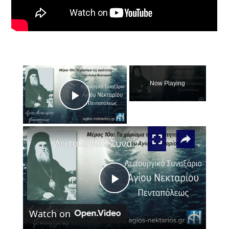
×
Now Playing
Play
×
Video
Λειτουργικό Συναξάριο Αγίου Νεκταρίου Πενταπόλεως Μέρος 10ο
Play
Watch on
Video