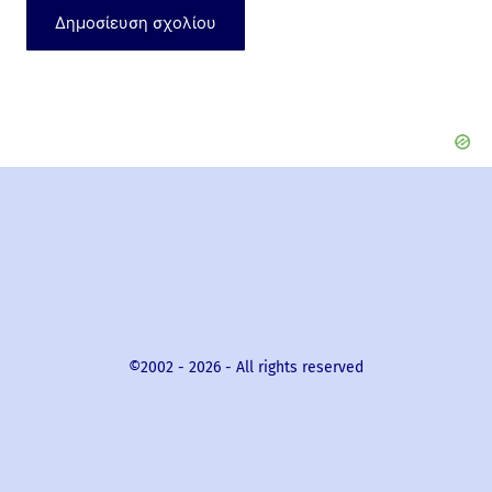
a
i
l
*
©2002 -
2026
- All rights reserved