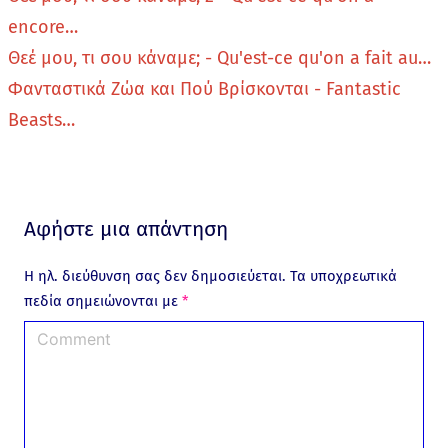
encore…
Θεέ μου, τι σου κάναμε; - Qu'est-ce qu'on a fait au…
Φανταστικά Ζώα και Πού Βρίσκονται - Fantastic
Beasts…
Αφήστε μια απάντηση
Η ηλ. διεύθυνση σας δεν δημοσιεύεται.
Τα υποχρεωτικά
πεδία σημειώνονται με
*
C
o
m
m
e