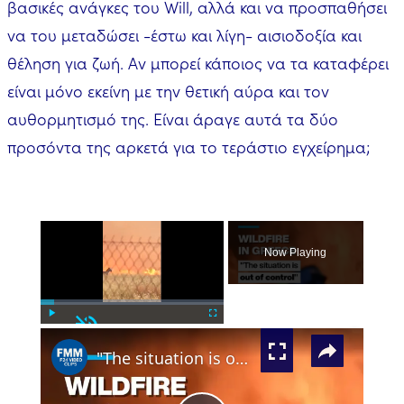
βασικές ανάγκες του Will, αλλά και να προσπαθήσει
να του μεταδώσει -έστω και λίγη- αισιοδοξία και
θέληση για ζωή. Αν μπορεί κάποιος να τα καταφέρει
είναι μόνο εκείνη με την θετική αύρα και τον
αυθορμητισμό της. Είναι άραγε αυτά τα δύο
προσόντα της αρκετά για το τεράστιο εγχείρημα;
×
Now Playing
Unmute
×
Play
Fullscreen
"The situation is out of control": Greek firefighters battle wildfire for fourth day