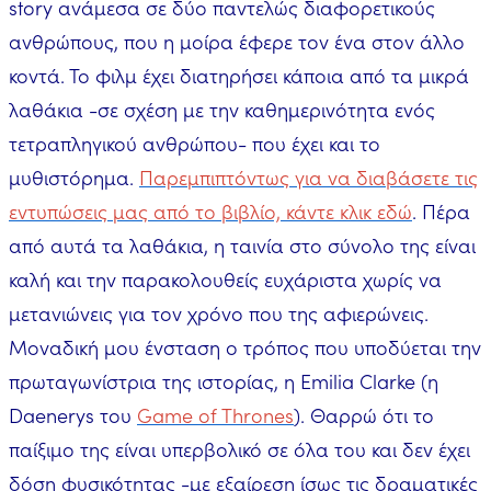
story ανάμεσα σε δύο παντελώς διαφορετικούς
ανθρώπους, που η μοίρα έφερε τον ένα στον άλλο
κοντά. Το φιλμ έχει διατηρήσει κάποια από τα μικρά
λαθάκια -σε σχέση με την καθημερινότητα ενός
τετραπληγικού ανθρώπου- που έχει και το
μυθιστόρημα.
Παρεμπιπτόντως για να διαβάσετε τις
εντυπώσεις μας από το βιβλίο, κάντε κλικ εδώ
. Πέρα
από αυτά τα λαθάκια, η ταινία στο σύνολο της είναι
καλή και την παρακολουθείς ευχάριστα χωρίς να
μετανιώνεις για τον χρόνο που της αφιερώνεις.
Μοναδική μου ένσταση ο τρόπος που υποδύεται την
πρωταγωνίστρια της ιστορίας, η Emilia Clarke (η
Daenerys του
Game of Thrones
). Θαρρώ ότι το
παίξιμο της είναι υπερβολικό σε όλα του και δεν έχει
δόση φυσικότητας -με εξαίρεση ίσως τις δραματικές