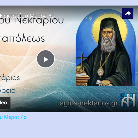
 Νεκταρίου Μέρος 4ο
Play
Video
ου Μέρος 4ο