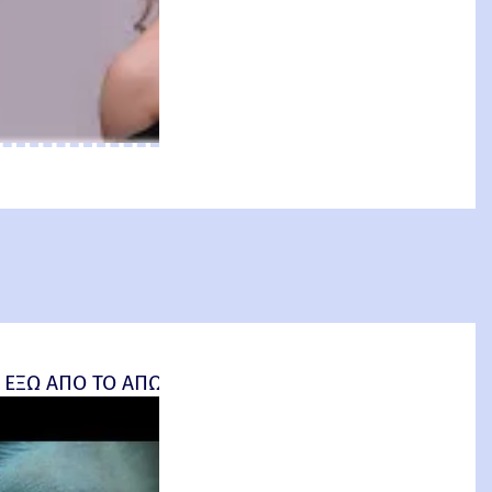
an: Brand New Day) Review
 ΕΞΩ ΑΠΟ ΤΟ ΑΠΩΤΕΡΟ (Insidious: Out of the Further) 