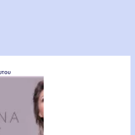
σέτος Φακιολάς, Ομότιμος Καθηγητής ΕΜΠ
ώτου