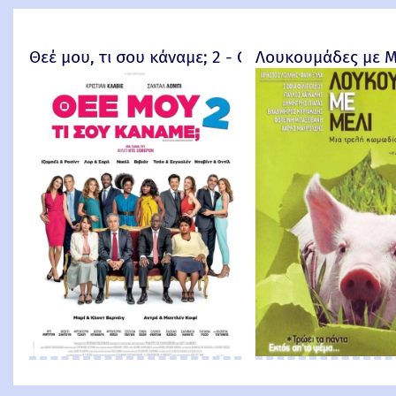
Θεέ μου, τι σου κάναμε; 2 - Qu'est-ce qu'on a enc
Λουκουμάδες με Μ