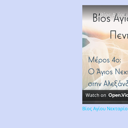
Βίος Αγίου
Watch on
Βίος Αγίου Νεκταρί