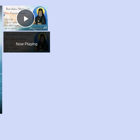
×
×
Play
Video
Now Playing