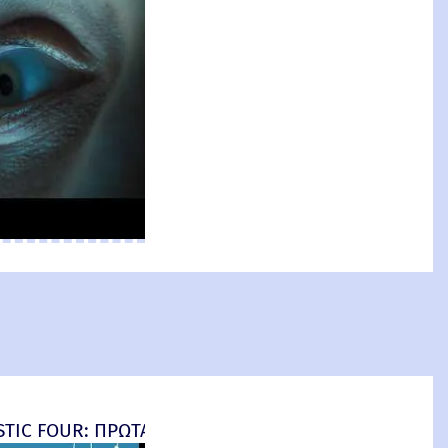
an: Brand New Day) New Threat
TIC FOUR: ΠΡΩΤΑ ΒΗΜΑΤΑ - final