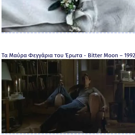
Τα Μαύρα Φεγγάρια του Έρωτα - Bitter Moon – 199