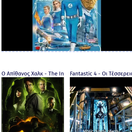
Ο Απίθανος Χαλκ - The Incredible Hulk - 2008
Fantastic 4 - Οι Τέσσερει