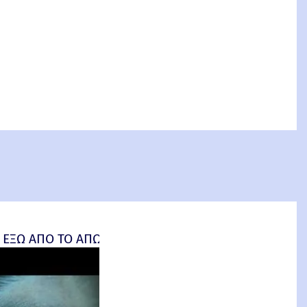
 ΕΞΩ ΑΠΟ ΤΟ ΑΠΩΤΕΡΟ (Insidious: Out of the Further) 