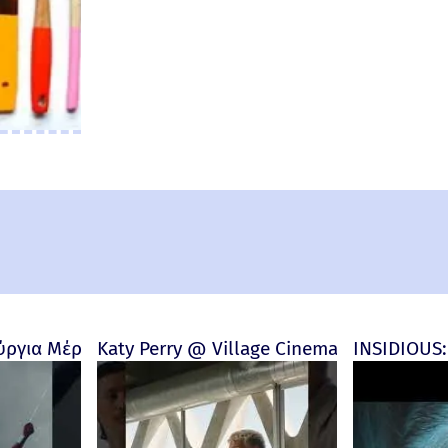
and New Day) Review
ύργια Μέρα | Wall Review
Katy Perry @ Village Cinemas
INSIDIOUS: