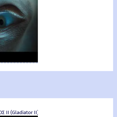
at
nal
ΙΙ (Gladiator II) -