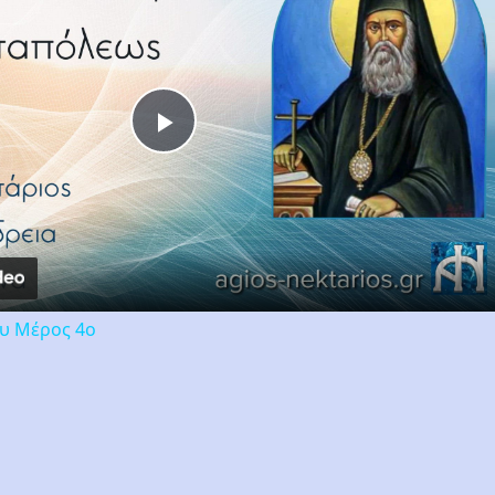
Play
Video
ου Μέρος 4ο