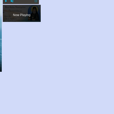
Play
Unmute
Fullscreen
Now Playing