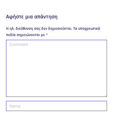
Αφήστε μια απάντηση
Η ηλ. διεύθυνση σας δεν δημοσιεύεται.
Τα υποχρεωτικά
πεδία σημειώνονται με
*
C
o
m
m
e
n
t
N
a