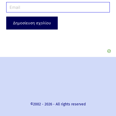
m
E
e
m
*
a
i
l
*
©2002 -
2026
- All rights reserved