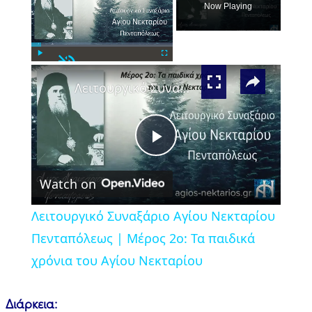
Now Playing
Unmute
×
Play
Fullscreen
Λειτουργικό Συναξάριο Αγίου Νεκταρίου Πενταπόλεως | Μέρος 2ο: Τα παιδικά χρόνια του Αγίου Νεκταρίου
Play
Watch on
Video
Λειτουργικό Συναξάριο Αγίου Νεκταρίου
Πενταπόλεως | Μέρος 2ο: Τα παιδικά
χρόνια του Αγίου Νεκταρίου
Διάρκεια: