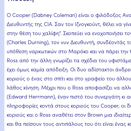
Ο Cooper (Dabney Coleman) είναι ο φιλόδοξος Αν
Διευθυντής της CIA. Σαν τον Ιζνογκούντ, θέλει να γίν
στην θέση του χαλίφη". Σκοπεύει να ενοχοποιήσει το
(Charles Durning), τον νυν Διευθυντή, συνδέοντάς τ
υπόθεση ναρκωτικών στο Μαρόκο και να πάρει την 
Ross από την άλλη γνωρίζει τα σχέδια του υφιστάμε
έχει όμως καμία απόδειξη. Οι δυο αδίστακτοι άνδρε
κοριούς ο ένας στο σπίτι και στο γραφείο του άλλου
λάθος κίνηση. Μέχρι που ο Ross αποφασίζει να αλλά
(Edward Herrmann), έναν πιστό του συνεργάτη κι 
πληροφορίες κοντά στους κοριούς του Cooper, οι 
κοριούς και ο Ross αναθέτει στον Brown μια ιδιαί
και θα πείσουν τους αντιπάλους του ότι είναι ένας 