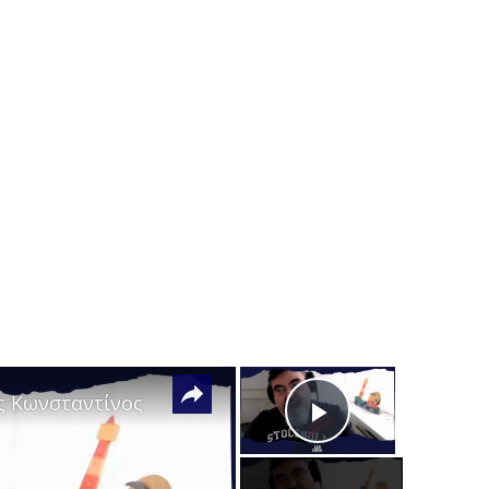
×
×
ς Κωνσταντίνος
Play