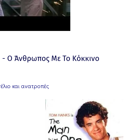
e - Ο Άνθρωπος Με Το Κόκκινο
γέλιο και ανατροπές