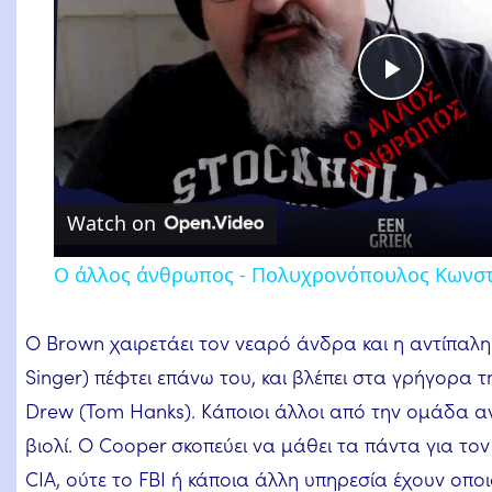
Play
Video
Watch on
Ο άλλος άνθρωπος - Πολυχρονόπουλος Κωνστ
Ο Brown χαιρετάει τον νεαρό άνδρα και η αντίπαλη
Singer) πέφτει επάνω του, και βλέπει στα γρήγορα 
Drew (Tom Hanks). Κάποιοι άλλοι από την ομάδα αν
βιολί. Ο Cooper σκοπεύει να μάθει τα πάντα για τον
CIA, ούτε το FBI ή κάποια άλλη υπηρεσία έχουν οποι