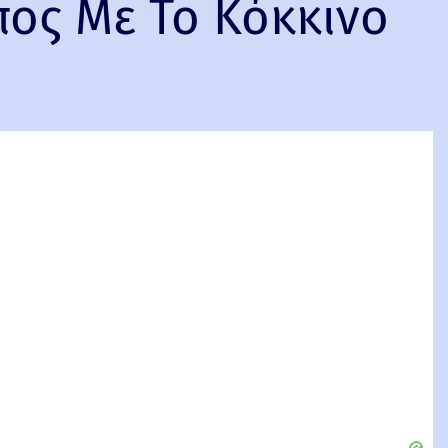
ος Με Το Κόκκινο