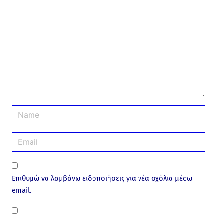
o
m
m
e
n
t
N
a
m
E
e
m
*
a
i
Επιθυμώ να λαμβάνω ειδοποιήσεις για νέα σχόλια μέσω
l
email.
*