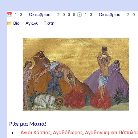
📅
13 Οκτωβρίου 2005
🕟
13 Οκτωβρίου 2
📂
Βίοι Αγίων
Πίστη
Ρίξε μια Ματιά!
Άγιοι Κάρπος, Αγαθόδωρος, Αγαθονίκη και Πάπυλος