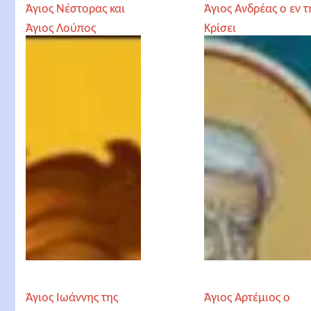
Άγιος Νέστορας και
Άγιος Ανδρέας ο εν τ
Άγιος Λούπος
Κρίσει
Άγιος Ιωάννης της
Άγιος Αρτέμιος ο