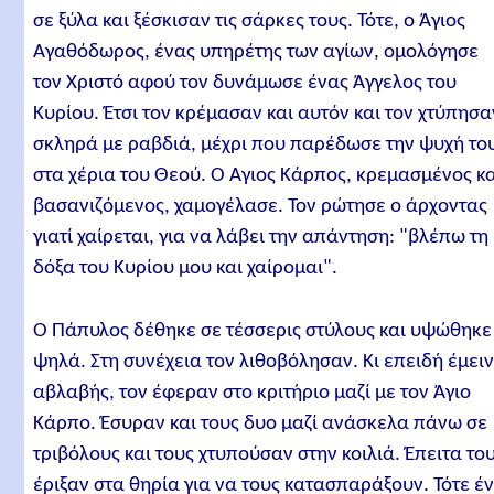
σε ξύλα και ξέσκισαν τις σάρκες τους. Τότε, ο Άγιος
Αγαθόδωρος, ένας υπηρέτης των αγίων, ομολόγησε
τον Χριστό αφού τον δυνάμωσε ένας Άγγελος του
Κυρίου. Έτσι τον κρέμασαν και αυτόν και τον χτύπησα
σκληρά με ραβδιά, μέχρι που παρέδωσε την ψυχή το
στα χέρια του Θεού. Ο Άγιος Κάρπος, κρεμασμένος κ
βασανιζόμενος, χαμογέλασε. Τον ρώτησε ο άρχοντας
γιατί χαίρεται, για να λάβει την απάντηση: "βλέπω τη
δόξα του Κυρίου μου και χαίρομαι".
Ο Πάπυλος δέθηκε σε τέσσερις στύλους και υψώθηκε
ψηλά. Στη συνέχεια τον λιθοβόλησαν. Κι επειδή έμει
αβλαβής, τον έφεραν στο κριτήριο μαζί με τον Άγιο
Κάρπο. Έσυραν και τους δυο μαζί ανάσκελα πάνω σε
τριβόλους και τους χτυπούσαν στην κοιλιά. Έπειτα το
έριξαν στα θηρία για να τους κατασπαράξουν. Τότε έ