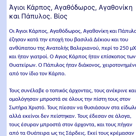
Άγιοι Κάρπος, Αγαθόδωρος, Αγαθονίκη
και Πάπυλος. Βίος
Οι Άγιοι Κάρπος, Αγαθόδωρος, Αγαθονίκη και Πάπυλ
έζησαν κατά την εποχή του βασιλιά Δέκιου και του
ανθύπατου της Ανατολής Βαλεριανού, περί το 250 μ
και ήταν γιατροί. Ο Άγιος Κάρπος ήταν επίσκοπος των
Θυατείρων. Ο Πάπυλος ήταν διάκονος, χειροτονημέν
από τον ίδιο τον Κάρπο.
Τους συνέλαβε ο τοπικός άρχοντας, τους ανέκρινε κα
ομολόγησαν μπροστά σε όλους την πίστη τους στον
Σωτήρα Χριστό. Τους πίεσαν να θυσιάσουν στα είδωλ
αλλά εκείνοι δεν πείστηκαν. Τους έδεσαν σε άλογα,
τους έσυραν μπροστά στον άρχοντα, και τους πήγαν
από τα Θυάτειρα ως τις Σάρδεις. Εκεί τους κρέμασαν