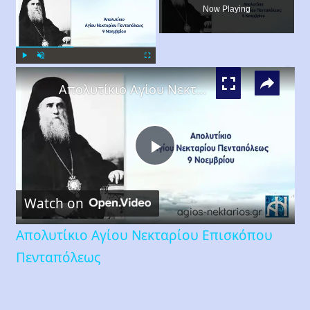
Now Playing
×
Play
Unmute
Fullscreen
Απολυτίκιο Αγίου Νεκταρίου Επισκόπου Πενταπόλεως
Play
Watch on
Video
Απολυτίκιο Αγίου Νεκταρίου Επισκόπου
Πενταπόλεως