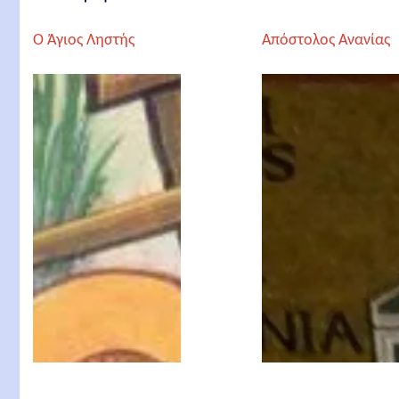
Ο Άγιος Ληστής
Απόστολος Ανανίας