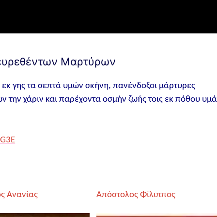
υ ευρεθέντων Μαρτύρων
 εκ γης τα σεπτά υμών σκήνη, πανένδοξοι μάρτυρες
ν την χάριν και παρέχοντα οσμήν ζωής τοις εκ πόθου υμά
-G3E
ς Ανανίας
Απόστολος Φίλιππος