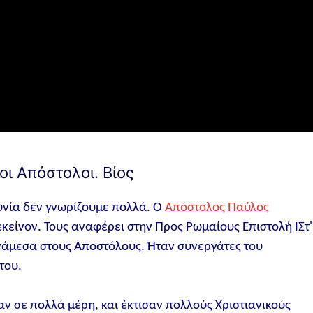
οι Απόστολοι. Βίος
ουνία δεν γνωρίζουμε πολλά. Ο
Απόστολος Παύλος
 εκείνον. Τους αναφέρει στην Προς Ρωμαίους Επιστολή ΙΣτ'
ανάμεσα στους Αποστόλους. Ήταν συνεργάτες του
του.
ψαν σε πολλά μέρη, και έκτισαν πολλούς Χριστιανικούς