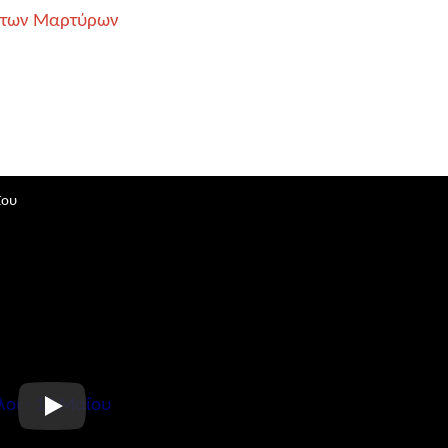
έντων Μαρτύρων
ΐου