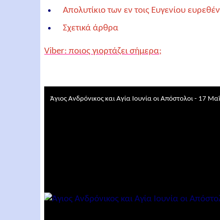
Απολυτίκιο των εν τοις Ευγενίου ευρεθ
Σχετικά άρθρα
Viber: ποιος γιορτάζει σήμερα;
Άγιος Ανδρόνικος και Αγία Ιουνία οι Απόστολοι - 17 Μα