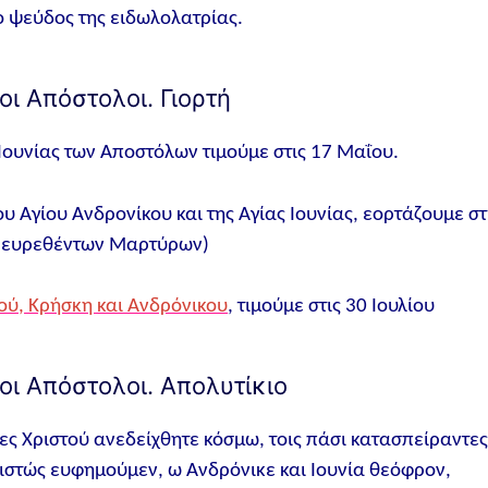
ο ψεύδος της ειδωλολατρίας.
οι Απόστολοι. Γιορτή
 Ιουνίας των Αποστόλων τιμούμε στις 17 Μαΐου.
 Αγίου Ανδρονίκου και της Αγίας Ιουνίας, εορτάζουμε στ
ου ευρεθέντων Μαρτύρων)
τού, Κρήσκη και Ανδρόνικου
, τιμούμε στις 30 Ιουλίου
 οι Απόστολοι. Απολυτίκιο
ς Χριστού ανεδείχθητε κόσμω, τοις πάσι κατασπείραντε
πιστώς ευφημούμεν, ω Ανδρόνικε και Ιουνία θεόφρον,