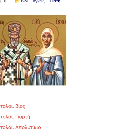
26
📂
Βίοι Αγίων
Πίστη
τολοι. Βίος
τολοι. Γιορτή
στολοι. Απολυτίκιο