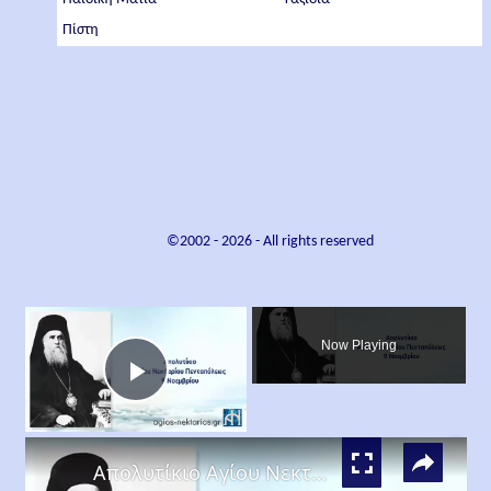
Πίστη
©2002 -
2026
- All rights reserved
×
Now Playing
Play
×
Video
Απολυτίκιο Αγίου Νεκταρίου Επισκόπου Πενταπόλεως