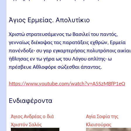
Άγιος Ερμείας. Απολυτίκιο
Χριστώ στρατευσάμενος τω Βασιλεί του παντός,
γενναίως διέκοψας τας παρατάξεις εχθρών, Ερμεία
πανένδοξε· συ γαρ εγκαρτερήσας πολυτρόποις αικίαι
ήθλησας εν τω γήρα ως του Λόγου οπλίτης· ω
πρέσβευε Αθλοφόρε σώζεσθαι άπαντας.
https://www.youtube.com/watch?v=A5SzMBfP1eQ
Ενδιαφέροντα
Άγιος Ανδρέας ο διά
Αγία Σοφία της
Χριστόν Σαλός
Κλεισούρας