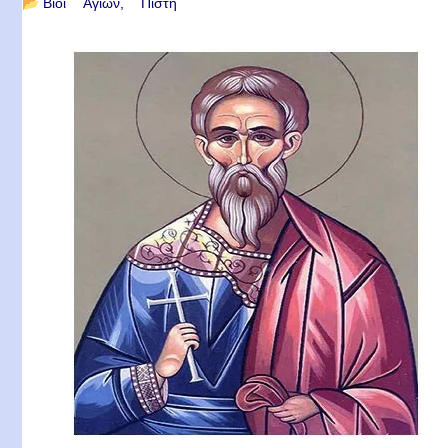
📂
Βίοι Αγίων
Πίστη