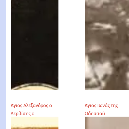
Άγιος Αλέξανδρος ο
Άγιος Ιωνάς της
Δερβίσης ο
Οδησσού
Νεομάρτυρας