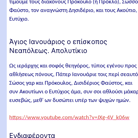
τιμούμε τους διακόνους Πρόκουλο (ή Πρόκλο), Σώσσο
Φαύστο, τον αναγνώστη Δησιδέριο, και τους Ακούτιο,
Ευτύχιο.
Άγιος Ιανουάριος ο επίσκοπος
Νεαπόλεως. Απολυτίκιο
Ως ιεράρχης και σοφός θεηγόρος, τύπος εγένου προς
αθλήσεως πόνους, Πάτερ Ιανουάριε τοις περί σεαυτό
Σώσος γαρ και Πρόκουλος, Δισιδέριος Φαύστος, και
συν Ακουτίωνι ο Ευτύχιος άμα, συν σοι αθλούσι μάκα
ευσεβώς, μεθ' ων δυσώπει υπέρ των ψυχών ημών.
https://www.youtube.com/watch?v=JXg-4V_k06w
Ενδιαφέροντα