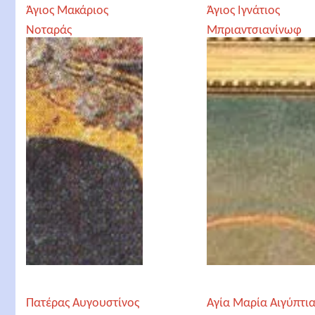
Άγιος Μακάριος
Άγιος Ιγνάτιος
Νοταράς
Μπριαντσιανίνωφ
Μητροπολίτης
Κορίνθου
Πατέρας Αυγουστίνος
Αγία Μαρία Αιγύπτια