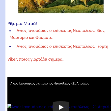
Ρίξε μια Ματιά!
Άγιος Ιανουάριος ο επίσκοπος Νεαπόλεως. Βίος,
Μαρτύριο και Θαύματα
Άγιος Ιανουάριος ο επίσκοπος Νεαπόλεως. Γιορτή
Άγιος Ιανουάριος ο επίσκοπος Νεαπόλεως.
Viber: ποιος γιορτάζει σήμερα;
Απολυτίκιο
Σχετικά άρθρα
Άγιος Ιανουάριος ο επίσκοπος Νεαπόλεως - 21 Απριλίου