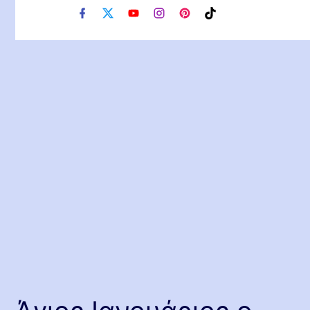
f
x
y
i
p
t
a
o
n
i
i
c
u
s
n
k
e
t
t
t
t
b
u
a
e
o
o
b
g
r
k
o
e
r
e
k
a
s
m
t