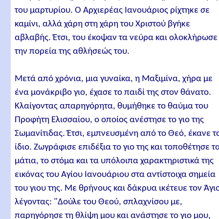
του μαρτυρίου. Ο Αρχιερέας Ιανουάριος ρίχτηκε σε
καμίνι, αλλά χάρη στη χάρη του Χριστού βγήκε
αβλαβής. Έτσι, του έκοψαν τα νεύρα και ολοκλήρωσε
την πορεία της αθλήσεώς του.
Μετά από χρόνια, μια γυναίκα, η Μαξιμίνα, χήρα με
ένα μονάκριβο γιο, έχασε το παιδί της στον θάνατο.
Κλαίγοντας απαρηγόρητα, θυμήθηκε το θαύμα του
Προφήτη Ελισσαίου, ο οποίος ανέστησε το γιο της
Σωμανίτιδας. Έτσι, εμπνευσμένη από το Θεό, έκανε τ
ίδιο. Ζωγράφισε επιδέξια το γιο της και τοποθέτησε τ
μάτια, το στόμα και τα υπόλοιπα χαρακτηριστικά της
εικόνας του Αγίου Ιανουάριου στα αντίστοιχα σημεία
του γιου της. Με θρήνους και δάκρυα ικέτευε τον Άγι
λέγοντας: "Δούλε του Θεού, σπλαχνίσου με,
παρηγόρησε τη θλίψη μου και ανάστησε το γιο μου,