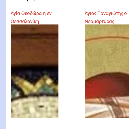
Αγία Θεοδώρα η εν
Άγιος Παναγιώτης ο
Θεσσαλονίκη
Νεομάρτυρας