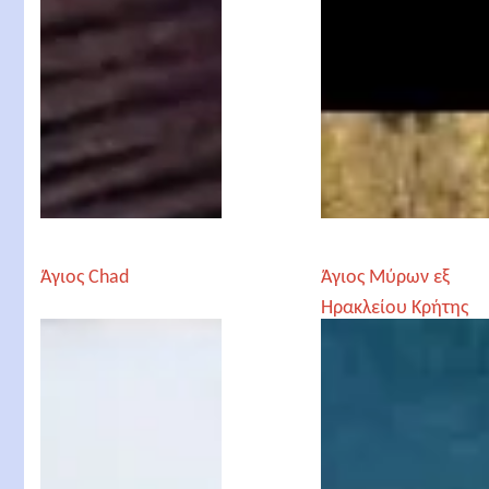
Άγιος Chad
Άγιος Μύρων εξ
Ηρακλείου Κρήτης