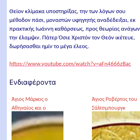
Θείον κλίμακα υποστηρίξας, την των λόγων σου
μέθοδον πάσι, μοναστών υφηγητής αναδέδειξαι, εκ
πρακτικής Ιωάννη καθάρσεως, προς θεωρίας ανάγω
την έλαμψιν. Πάτερ Όσιε Χριστόν τον Θεόν ικέτευε,
δωρήσασθαι ημίν το μέγα έλεος.
https://www.youtube.com/watch?v=aFn4666zBac
Ενδιαφέροντα
Άγιος Μάρκος ο
Άγιος Ροβέρτος του
Αθηναίος και ο
Σάλτσμπουργκ
Ασκητής