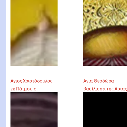
Άγιος Χριστόδουλος
Αγία Θεοδώρα
εκ Πάτμου ο
βασίλισσα της Άρτας
θαυματουργός