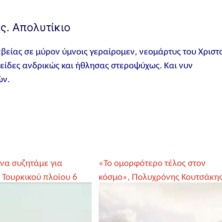
ς. Απολυτίκιο
βείας σε μύρον ύμνοις γεραίρομεν, νεομάρτυς του Χριστ
είδες ανδρικώς και ήθλησας στεροψύχως. Και νυν
ών.
να συζητάμε για
«Το ομορφότερο τέλος στον
 Τουρκικού πλοίου 6
κόσμο», Πολυχρόνης Κουτσάκη
 την Κρήτη