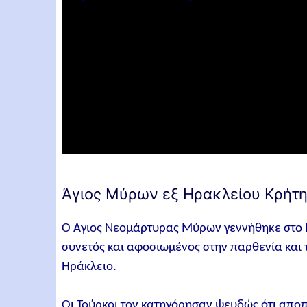
Άγιος Μύρων εξ Ηρακλείου Κρήτη
Ο Άγιος Νεομάρτυρας Μύρων γεννήθηκε στο Η
συνετός και αφοσιωμένος στην παρθενία και 
Ηράκλειο.
Οι Τούρκοι τον κατηγόρησαν ψευδώς ότι αποπ