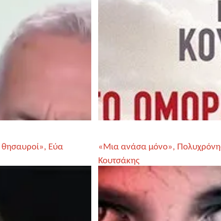
 θησαυροί», Εύα
«Μια ανάσα μόνο», Πολυχρόνη
Κουτσάκης