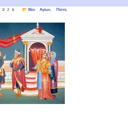
 2026
📂
Βίοι Αγίων
Πίστη