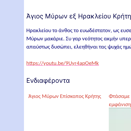
Άγιος Μύρων εξ Ηρακλείου Κρήτη
Ηρακλείου το άνθος το ευωδέστατον, ως ευσε
Μύρων μακάριε. Συ γαρ νεότητος ακμήν υπερ
απαύστως δυσώπει, ελεηθήναι τας ψυχάς ημ
https://youtu.be/9Uyr4apOeMk
Ενδιαφέροντα
Άγιος Μύρων Επίσκοπος Κρήτης
Φτάσαμε 
εμφάνιση
μίλια από