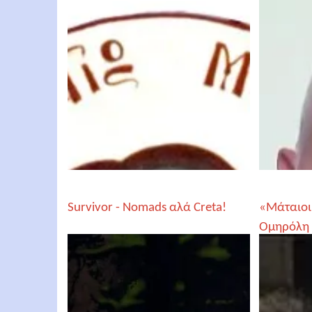
Survivor - Nomads αλά Creta!
«Μάταιοι
Ομηρόλη