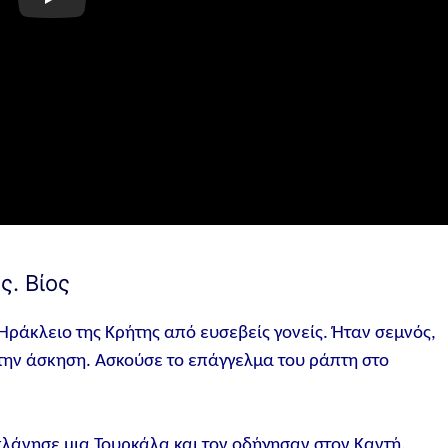
ς. Βίος
ράκλειο της Κρήτης από ευσεβείς γονείς. Ήταν σεμνός,
την άσκηση. Ασκούσε το επάγγελμα του ράπτη στο
λάνησε μια Τουρκάλα και τον οδήγησαν στον Καντή.