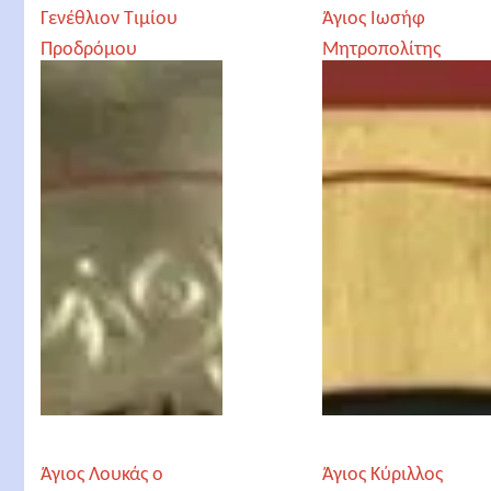
Γενέθλιον Τιμίου
Άγιος Ιωσήφ
Προδρόμου
Μητροπολίτης
Δράμας και
Θεσσαλονίκης
Άγιος Λουκάς ο
Άγιος Κύριλλος