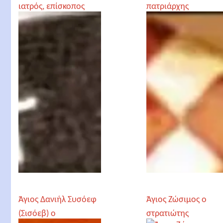
ιατρός, επίσκοπος
πατριάρχης
Κριμαίας
Αλεξανδρείας
Άγιος Δανιήλ Συσόεφ
Άγιος Ζώσιμος ο
(Σισόεβ) ο
στρατιώτης