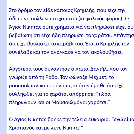
Στο δρόμο τον είδε κάποιος Κρημλής, που είχε την
άδεια να συλλέγει το χαράτσι (κεφαλικός φόρος). Ο
Άγιος Νικήτας ούτε χρήματα για να πληρώσει είχε, ού
βεβαίωση ότι είχε ήδη πληρώσει το χαράτσι. Απάντη
ότι είχε βουλιάξει το καράβι του. Έτσι ο Κρημλής τον
συνέλαβε και τον ανάγκασε να τον ακολουθήσει.
Αργότερα τους συνάντησε ο παπα-Δανιήλ, που τον
γνώριζε από τη Ρόδο. Τον φώναξε Μεχμέτ, το
μουσουλμανικό του όνομα, κι όταν έμαθε ότι είχε
συλληφθεί για το χαράτσι απόρρησε: "τώρα
πληρώνουν και οι Μουσουλμάνοι χαράτσι;"
Ο Άγιος Νικήτας βρήκε την τέλεια ευκαιρία: "εγώ είμα
Χριστιανός και με λένε Νικήτα!"