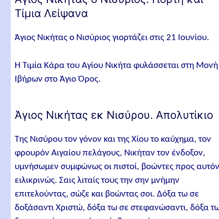
Τίμια Λείψανα
Άγιος Νικήτας ο Νισύριος γιορτάζει στις 21 Ιουνίου.
Η Τιμία Κάρα του Αγίου Νικήτα φυλάσσεται στη Μονή
Ιβήρων στο Άγιο Όρος.
Άγιος Νικήτας εκ Νισύρου. Απολυτίκιο
Της Νισύρου τον γόνον και της Χίου το καύχημα, τον
φρουρόν Αιγαίου πελάγους, Νικήταν τον ένδοξον,
υμνήσωμεν συμφώνως οι πιστοί, βοώντες προς αυτό
ειλικρινώς. Σαις λιταίς τους την σην μνήμην
επιτελούντας, σώζε και βοώντας σοι. Δόξα τω σε
δοξάσαντι Χριστώ, δόξα τω σε στεφανώσαντι, δόξα τ