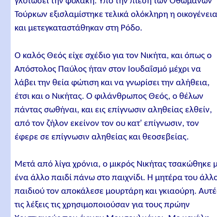
γλυτώσει την φυλακή. Υπό την πίεση των Οθωμανών
Τούρκων εξισλαμίστηκε τελικά ολόκληρη η οικογένει
και μετεγκαταστάθηκαν στη Ρόδο.
Ο καλός Θεός είχε σχέδιο για τον Νικήτα, και όπως ο
Απόστολος Παύλος ήταν στον Ιουδαΐσμό μέχρι να
λάβει την θεία φώτιση και να γνωρίσει την αλήθεια,
έτσι και ο Νικήτας. Ο φιλάνθρωπος Θεός, ο θέλων
πάντας σωθήναι, και εις επίγνωσιν αληθείας ελθείν,
από τον ζήλον εκείνον τον ου κατ' επίγνωσιν, τον
έφερε σε επίγνωσιν αληθείας και θεοσεβείας.
Μετά από λίγα χρόνια, ο μικρός Νικήτας τσακώθηκε 
ένα άλλο παιδί πάνω στο παιχνίδι. Η μητέρα του άλλ
παιδιού τον αποκάλεσε μουρτάρη και γκιαούρη. Αυτέ
τις λέξεις τις χρησιμοποιούσαν για τους πρώην