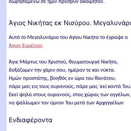
δωρησαμένω σε ημίν πρέσβυν ακοίμητον.
Άγιος Νικήτας εκ Νισύρου. Μεγαλυνάρ
Αυτό το Μεγαλυνάριο του Αγίου Νικήτα το έγραψε ο
Άγιος Ευμένιος
Άγιε Μάρτυς του Χριστού, θαυματουργέ Νικήτα,
δοξάζομεν την χάριν σου, ημέραν τε και νύκτα.
Ημών προστάτης, βοηθός εν ώρα του θανάτου,
πάρε μας εις τους ουρανούς, πάρε μας ᾿κεί κοντά Του
Εκεί ψηλά στους ουρανούς, στας χώρας των αγγέλων
να ψάλλωμεν τον ύμνον Του μετά των Αρχαγγέλων
Ενδιαφέροντα