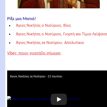
Ρίξε μια Ματιά!
Άγιος Νικήτας ο Νισύριος. Βίος
Άγιος Νικήτας ο Νισύριος. Γιορτή και Τίμια Λείψαν
Άγιος Νικήτας εκ Νισύρου. Απολυτίκιο
Άγιος Νικήτας εκ Νισύρου. Μεγαλυνάριο
Viber: ποιος γιορτάζει σήμερα;
Σχετικά άρθρα
Άγιος Νικήτας εκ Νισύρου - 21 Ιουνίου