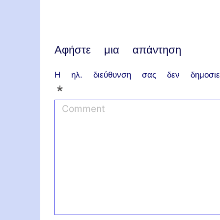
Αφήστε μια απάντηση
Η ηλ. διεύθυνση σας δεν δημοσιεύ
*
C
o
m
m
e
n
t