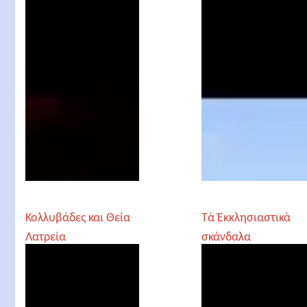
Κολλυβάδες και Θεία
Τὰ Ἐκκλησιαστικὰ
Λατρεία
σκάνδαλα