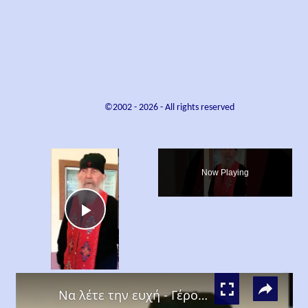
©2002 -
2026
- All rights reserved
×
Now Playing
Play
Video
×
Να λέτε την ευχή - Γέροντας Εφραίμ Αριζόνας (Γέρων Εφραίμ Φιλοθεΐτης)