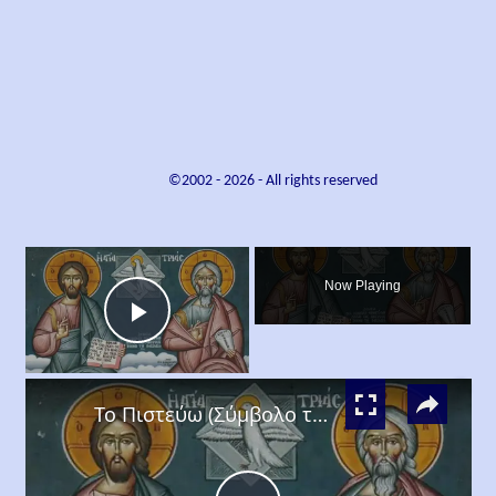
©2002 -
2026
- All rights reserved
×
Now Playing
Play
×
Video
Το Πιστεύω (Σύμβολο της Πίστεως) από τον Άγιο Πορφύριο