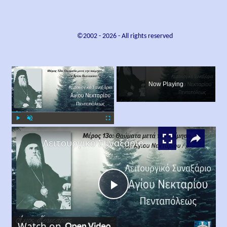
©2002 -
2026
- All rights reserved
×
Now Playing
×
Play
Unmute
Fullscreen
Λειτουργικό Συναξάριο Αγίου Νεκταρίου Πενταπόλεως Μέρος 13ο
Play
Watch on