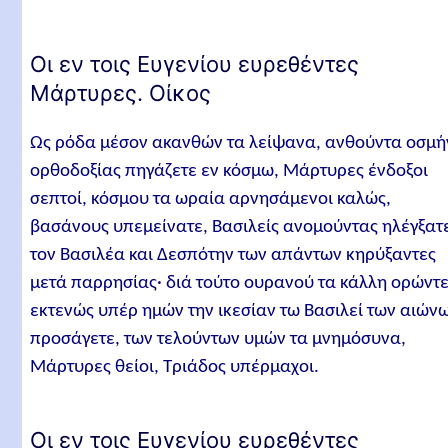
Οι εν τοις Ευγενίου ευρεθέντες
Μάρτυρες. Οίκος
Ως ρόδα μέσον ακανθών τα λείψανα, ανθούντα οσμή
ορθοδοξίας πηγάζετε εν κόσμω, Μάρτυρες ένδοξοι
σεπτοί, κόσμου τα ωραία αρνησάμενοι καλώς,
βασάνους υπεμείνατε, Βασιλείς ανομούντας ηλέγξατ
τον Βασιλέα και Δεσπότην των απάντων κηρύξαντες
μετά παρρησίας· διά τούτο ουρανού τα κάλλη ορώντε
εκτενώς υπέρ ημών την ικεσίαν τω Βασιλεί των αιών
προσάγετε, των τελούντων υμών τα μνημόσυνα,
Μάρτυρες θείοι, Τριάδος υπέρμαχοι.
Οι εν τοις Ευγενίου ευρεθέντες