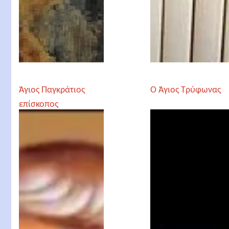
Άγιος Παγκράτιος
Ο Άγιος Τρύφωνας
επίσκοπος
Ταυρομενίας ο
Ιερομάρτυρας, Άγιος
Μάρκελλος
Επίσκοπος Σικελίας
και Άγιος Φιλάγριος
Επίσκοπος Κύπρου