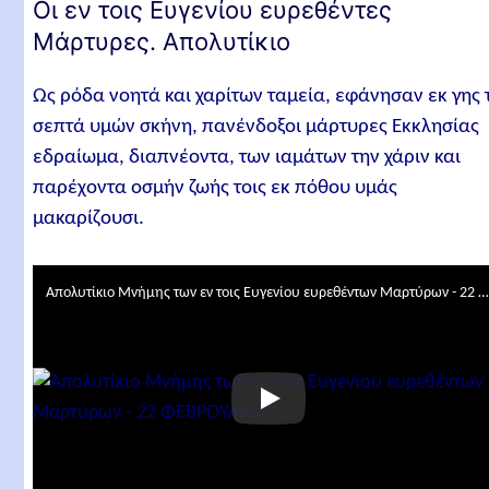
Οι εν τοις Ευγενίου ευρεθέντες
Μάρτυρες. Απολυτίκιο
Ως ρόδα νοητά και χαρίτων ταμεία, εφάνησαν εκ γης 
σεπτά υμών σκήνη, πανένδοξοι μάρτυρες Εκκλησίας
εδραίωμα, διαπνέοντα, των ιαμάτων την χάριν και
παρέχοντα οσμήν ζωής τοις εκ πόθου υμάς
μακαρίζουσι.
Απολυτίκιο Μνήμης των εν τοις Ευγενίου ευρεθέντων Μαρτύρων - 22 ΦΕΒΡΟΥΑ