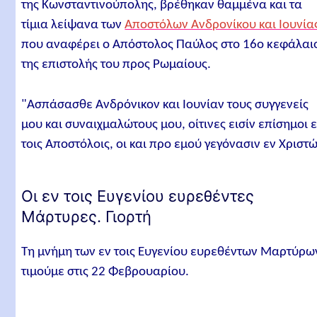
της Κωνσταντινούπολης, βρέθηκαν θαμμένα και τα
τίμια λείψανα των
Αποστόλων Aνδρονίκου και Iουνία
που αναφέρει ο Απόστολος Παύλος στο 16ο κεφάλαι
της επιστολής του προς Ρωμαίους.
"Aσπάσασθε Aνδρόνικον και Iουνίαν τους συγγενείς
μου και συναιχμαλώτους μου, οίτινες εισίν επίσημοι 
τοις Aποστόλοις, οι και προ εμού γεγόνασιν εν Xριστώ
Οι εν τοις Ευγενίου ευρεθέντες
Μάρτυρες. Γιορτή
Τη μνήμη των εν τοις Ευγενίου ευρεθέντων Μαρτύρω
τιμούμε στις 22 Φεβρουαρίου.