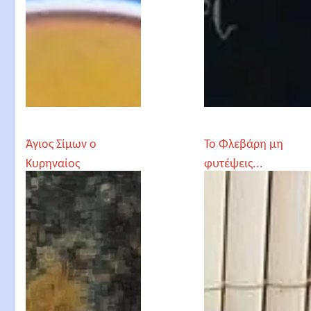
Άγιος Σίμων ο
Το Φλεβάρη μη
Κυρηναίος
φυτέψεις...