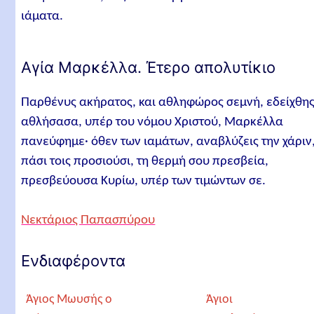
ιάματα.
Αγία Μαρκέλλα. Έτερο απολυτίκιο
Παρθένυς ακήρατος, και αθληφώρος σεμνή, εδείχθη
αθλήσασα, υπέρ του νόμου Χριστού, Μαρκέλλα
πανεύφημε· όθεν των ιαμάτων, αναβλύζεις την χάριν
πάσι τοις προσιούσι, τη θερμή σου πρεσβεία,
πρεσβεύουσα Κυρίω, υπέρ των τιμώντων σε.
Νεκτάριος Παπασπύρου
Ενδιαφέροντα
Άγιος Μωυσής ο
Άγιοι