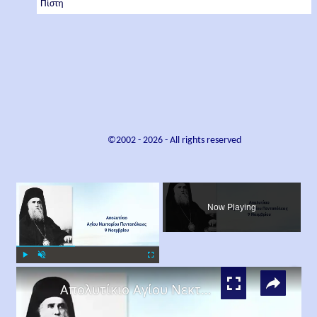
Πίστη
©2002 -
2026
- All rights reserved
×
Now Playing
×
Play
Unmute
Fullscreen
Απολυτίκιο Αγίου Νεκταρίου Επισκόπου Πενταπόλεως