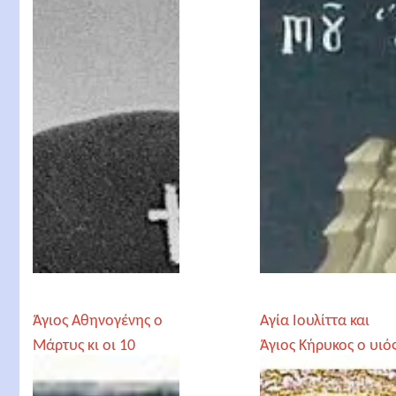
Ισαπόστολος
Άγιος Αθηνογένης ο
Αγία Ιουλίττα και
Μάρτυς κι οι 10
Άγιος Κήρυκος ο υιό
μαθητές του. Φως
αυτής
ιλαρόν