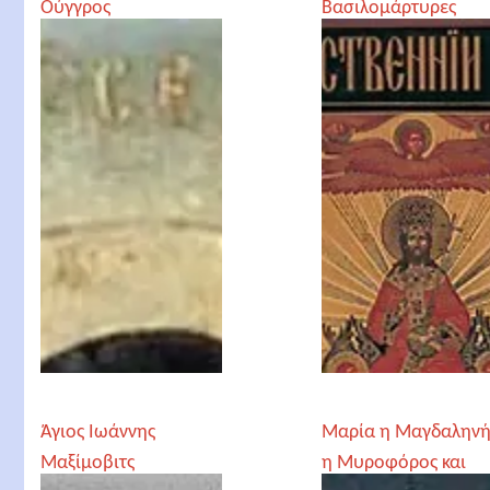
Ούγγρος
Βασιλομάρτυρες
Ρομάνοφ (Αγία
Τσαρική Οικογένεια
Ρομανώφ)
Άγιος Ιωάννης
Μαρία η Μαγδαλην
Μαξίμοβιτς
η Μυροφόρος και