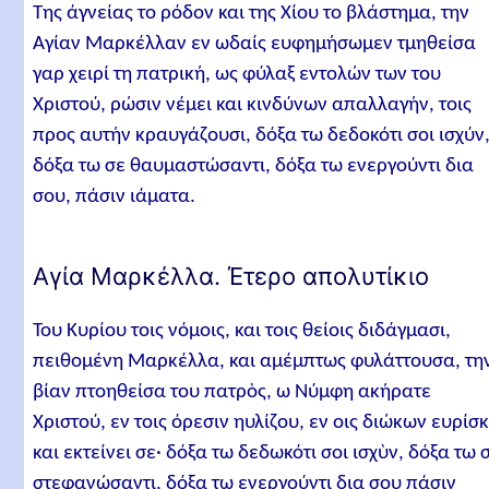
Της άγνείας το ρόδον και της Χίου το βλάστημα, την
Αγίαν Μαρκέλλαν εν ωδαίς ευφημήσωμεν τμηθείσα
γαρ χειρί τη πατρική, ως φύλαξ εντολών των του
Χριστού, ρώσιν νέμει και κινδύνων απαλλαγήν, τοις
προς αυτήν κραυγάζουσι, δόξα τω δεδοκότι σοι ισχύν
δόξα τω σε θαυμαστώσαντι, δόξα τω ενεργούντι δια
σου, πάσιν ιάματα.
Αγία Μαρκέλλα. Έτερο απολυτίκιο
Του Κυρίου τοις νόμοις, και τοις θείοις διδάγμασι,
πειθομένη Μαρκέλλα, και αμέμπτως φυλάττουσα, τη
βίαν πτοηθείσα του πατρὸς, ω Νύμφη ακήρατε
Χριστού, εν τοις όρεσιν ηυλίζου, εν οις διώκων ευρίσκ
και εκτείνει σε· δόξα τω δεδωκότι σοι ισχὺν, δόξα τω 
στεφανώσαντι, δόξα τω ενεργούντι δια σου πάσιν