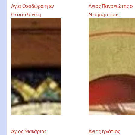
Αγία Θεοδώρα η εν
Άγιος Παναγιώτης ο
Θεσσαλονίκη
Νεομάρτυρας
Άγιος Μακάριος
Άγιος Ιγνάτιος