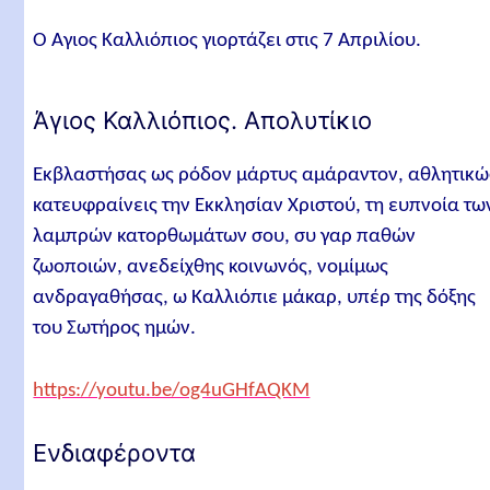
Ο Άγιος Καλλιόπιος γιορτάζει στις 7 Απριλίου.
Άγιος Καλλιόπιος. Απολυτίκιο
Εκβλαστήσας ως ρόδον μάρτυς αμάραντον, αθλητικώ
κατευφραίνεις την Εκκλησίαν Χριστού, τη ευπνοία τω
λαμπρών κατορθωμάτων σου, συ γαρ παθών
ζωοποιών, ανεδείχθης κοινωνός, νομίμως
ανδραγαθήσας, ω Καλλιόπιε μάκαρ, υπέρ της δόξης
του Σωτήρος ημών.
https://youtu.be/og4uGHfAQKM
Ενδιαφέροντα