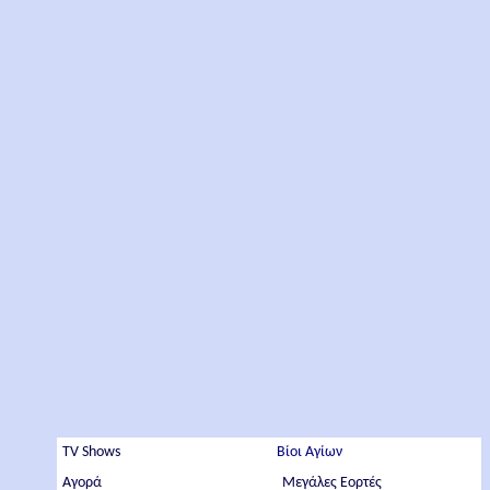
TV Shows
Βίοι Αγίων
Αγορά
Μεγάλες Εορτές