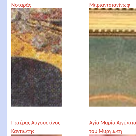
Νοταράς
Μπριαντσιανίνωφ
Μητροπολίτης
Κορίνθου
Πατέρας Αυγουστίνος
Αγία Μαρία Αιγύπτια
Καντιώτης
του Μυργιώτη