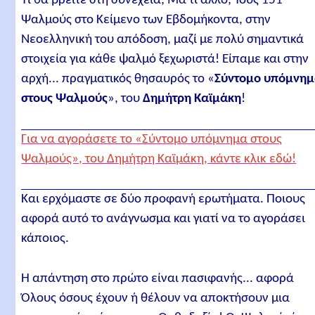
Τι θα βρείτε στη συνέχεια; Μα τι άλλο; Τους 151
Ψαλμούς στο Κείμενο των Εβδομήκοντα, στην
Νεοελληνική του απόδοση, μαζί με πολύ σημαντικά
στοιχεία για κάθε ψαλμό ξεχωριστά! Είπαμε και στην
αρχή... πραγματικός θησαυρός το «
Σύντομο υπόμνη
στους Ψαλμούς
», του
Δημήτρη Καϊμάκη
!
Για να αγοράσετε το «Σύντομο υπόμνημα στους
Ψαλμούς», του Δημήτρη Καϊμάκη, κάντε κλικ εδώ!
Και ερχόμαστε σε δύο προφανή ερωτήματα. Ποιους
αφορά αυτό το ανάγνωσμα και γιατί να το αγοράσει
κάποιος.
Η απάντηση στο πρώτο είναι πασιφανής... αφορά
Όλους όσους έχουν ή θέλουν να αποκτήσουν μια