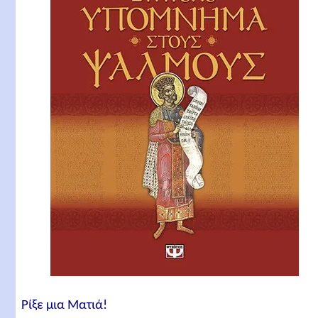
Ρίξε μια Ματιά!