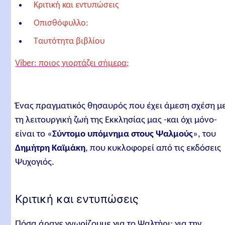
Κριτική και εντυπώσεις
Οπισθόφυλλο:
Ταυτότητα βιβλίου
Τίτλος βιβλίου
Viber: ποιος γιορτάζει σήμερα;
Συγγραφέας
Εκδοτικός οίκος
Ένας πραγματικός θησαυρός που έχει άμεση σχέση μ
Ημερομηνία έκδοσης
τη λειτουργική ζωή της Εκκλησίας μας -και όχι μόνο-
Αριθμός σελίδων
είναι το «
Σύντομο υπόμνημα στους Ψαλμούς
», του
ISBN
Δημήτρη Καϊμάκη
, που κυκλοφορεί από τις εκδόσεις
Ψυχογιός.
Συντάκτης άρθρου
Σχετικά άρθρα
Κριτική και εντυπώσεις
Πόσα άραγε γνωρίζουμε για το Ψαλτήρι; για την