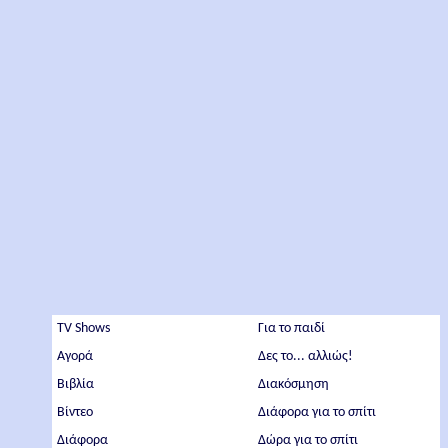
TV Shows
Για το παιδί
Αγορά
Δες το... αλλιώς!
Βιβλία
Διακόσμηση
Βίντεο
Διάφορα για το σπίτι
Διάφορα
Δώρα για το σπίτι