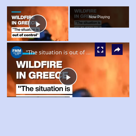
×
Now Playing
Play
×
Video
"The situation is out of control": Greek firefighters battle wildfire for fourth day
Play
Watch on
Video
"The situation is out of control": Greek
firefighters battle wildfire for fourth day