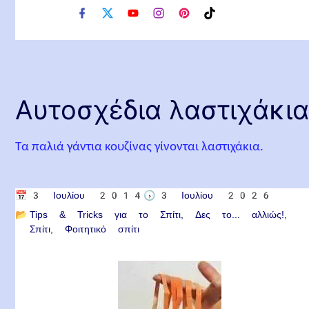
f
x
y
i
p
t
a
o
n
i
i
c
u
s
n
k
e
t
t
t
t
b
u
a
e
o
o
b
g
r
k
o
e
r
e
Αυτοσχέδια λαστιχάκι
k
a
s
m
t
Τα παλιά γάντια κουζίνας γίνονται λαστιχάκια.
📅
3 Ιουλίου 2014
🕟
3 Ιουλίου 2026
📂
Tips & Tricks για το Σπίτι
Δες το... αλλιώς!
Σπίτι
Φοιτητικό σπίτι