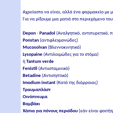
Αχρείαστο να είναι, αλλά ένα φαρμακείο με 
Για να ρίξουμε μια ματιά στο περιεχόμενο του.
Depon
-
Panadol
(Αναλγητικό, αντιπυρετικό, 
Ponstan
(αντιφλεγμονώδες)
Mucosolvan
(Βλεννοκινητικό)
Lysopaine
(Αντιλοιμώδες για το στόμα)
ή
Tantum verde
Fenistil
(Αντιισταμινικό)
Betadine
(Αντισηπτικό)
Imodium instant
(Κατά της διάρροιας)
Τραυμαπλάστ
Οινόπνευμα
Βαμβάκι
Χάπια για πόνους περιόδου
(εάν είναι φοιτήτ